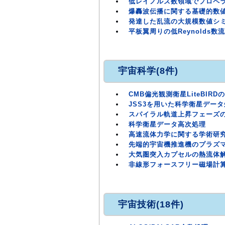
低レイノルズ数領域でプロペ
爆轟波伝播に関する基礎的数
発達した乱流の大規模数値シ
平板翼周りの低Reynolds
宇宙科学(8件)
CMB偏光観測衛星LiteBIR
JSS3を用いた科学衛星デー
スパイラル軌道上昇フェーズ
科学衛星データ高次処理
高速流体力学に関する学術研
先端的宇宙機推進機のプラズ
大気圏突入カプセルの熱流体
非線形フォースフリー磁場計
宇宙技術(18件)