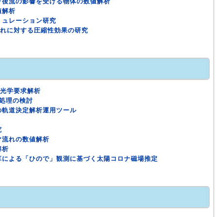
ラ後流の影響を受ける物体の数値解析
値解析
ミュレーション研究
数流れに対する圧縮性効果の研究
Dの光学要求解析
タ処理の検討
の軌道決定解析運用ツール
究
マ流れの数値解析
解析
算による「ひので」観測に基づく太陽コロナ磁場推定