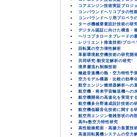
コアエンジン技術実証プロジェ
コンパウンドヘリコプタの性
コンパウンドヘリ用プロペラ
ターボ機械要素設計技術の研究
デジタル認証に向けた構造・
ヘリコプタロータブレードの
レジリエント推進技術/プロペ
回転翼の空力弾性解析
革新環境航空機技術の研究開発
共同研究:動安定解析の研究
*
境界層流れ制御技術
極超音速機の熱・空力特性予
空力モデル構築・比較の効率
航空エンジン燃焼器解析への直
航空機・将来宇宙輸送機への
航空機開発の高速化を実現する
航空機多分野連成設計技術の
航空機低騒音化技術に関する
航空用エンジン複雑形状の内
高Re数空力特性研究
高性能操舵面・高揚力装置技
高速回転翼機システムの空力