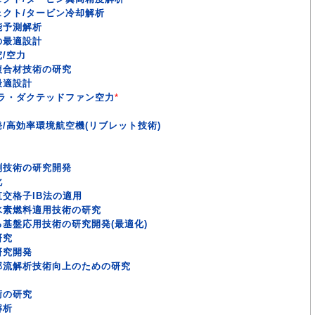
クト/タービン冷却解析
能予測解析
の最適設計
/空力
複合材技術の研究
最適設計
ラ・ダクテッドファン空力
*
/高効率環境航空機(リブレット技術)
測技術の研究開発
化
交格子IB法の適用
水素燃料適用技術の研究
基盤応用技術の研究開発(最適化)
研究
研究開発
部流解析技術向上のための研究
術の研究
解析