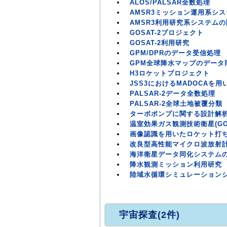
ALOS/PALSAR全数処理
AMSR3ミッション運用系シ
AMSR3利用研究系システム
GOSAT-2プロジェクト
GOSAT-2利用研究
GPM/DPRのデータ受信処理
GPM全球降水マップのデータ
H3ロケットプロジェクト
JSS3におけるMADOCAを
PALSAR-2データ全数処理
PALSAR-2全球土地被覆分類
ターボポンプに関する設計解
温室効果ガス観測技術衛星(GO
画像認識を用いたロケット打
改良型高性能マイクロ波放射計(
海洋衛星データ同化システム
降水観測ミッション利用研究
陸域水循環シミュレーションシステム
宇宙探査(2件)