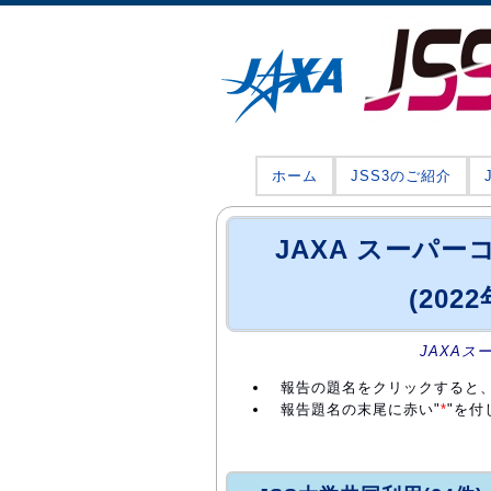
ホーム
JSS3のご紹介
JAXA スーパ
(202
JAXAス
報告の題名をクリックすると
報告題名の末尾に赤い"
*
"を