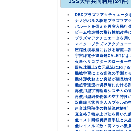
JSS大学共同利用(24件)
DBDプラズマアクチュエータ
ナノ秒パルス駆動プラズマアクチュ
バルートを備えた再突入飛行
ビーム推進機の飛行性能改善
プラズマアクチュエータを用
マイクロプラズマアクチュエ
圧縮性境界層における層流―
宇宙線電子望遠鏡CALETに
火星ヘリコプターのローター
回転球面上2次元乱流におけ
機械学習による乱流の予測と
機体形状および突起が細長物
極超音速流の境界層における
再使用型宇宙輸送システムの
再使用型細長物体の空力特性
双曲線形状再突入カプセルの
超音速飛翔体の数値流体解析
直交格子積み上げ法を用いた
低コスト回転翼評価手法と火
低レイノルズ数・高マッハ数条