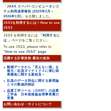
「
JAXA スーパーコンピュータシス
テム利用成果報告 (2025年2月～
2026年1月)
」を公開しました。
JSS3を利用するには / How to use
JSS3
JSS3 を利用するには
「利用するに
は 」ページ
をご覧ください。
To use JSS3, please refer to
"How to use JSS3" page
.
活躍する計算技術-最近の追加
観測データから「見えない渦」を
復元～乱流ダイナミクスに潜む因
果構造に関する新知見～
乱流のデータ同化に関する新理論
とその数値的検証
品質工学ツール（JIANT）の品質
工学会 日本規格協会理事長賞の
受賞
お問い合わせ・サイトについて