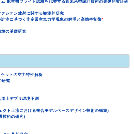
ラム 航空機フライト試験を代替する近未来型設計技術の先導的実証研
アクシオン放射に関する観測的研究
時計測に基づく非定常空気力学現象の解明と高効率制御
*
燃焼の基礎研究
送ロケットの空力特性解析
)の研究
軌道上デブリ環境予測
ェクト上流における複合モデルベースデザイン技術の構築)
護技術の研究)