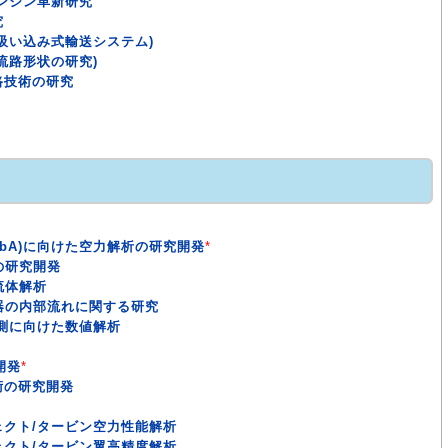
ンジン革新研究
究
吸い込み式輸送システム)
流路形状の研究)
路技術の研究
lysis(CbA)に向けた空力解析の研究開発
*
の研究開発
流体解析
焼器の内部流れに関する研究
予測に向けた数値解析
開発
*
術の研究開発
クト/タービン空力性能解析
クト/タービン翼高精度解析