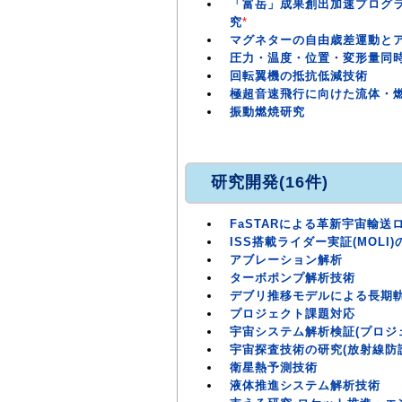
「富岳」成果創出加速プログ
究
*
マグネターの自由歳差運動と
圧力・温度・位置・変形量同
回転翼機の抵抗低減技術
極超音速飛行に向けた流体・
振動燃焼研究
研究開発(16件)
FaSTARによる革新宇宙輸
ISS搭載ライダー実証(MOLI
アブレーション解析
ターボポンプ解析技術
デブリ推移モデルによる長期
プロジェクト課題対応
宇宙システム解析検証(プロジ
宇宙探査技術の研究(放射線防
衛星熱予測技術
液体推進システム解析技術