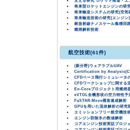
支える研究 ロケット推進・エ
将来型ロケットエンジンの研
将来輸送システムの研究(空気
将来輸送技術の研究(エンジン
耐放射線ナノスケール集積回
燃焼解析技術
航空技術(61件)
(新分野)ウェアラブルUAV
Certification by Ana
CFDベース飛行シミュレータ
CFDワークショップに関する
En-Coreプロジェクト用燃
eVTOL全機形状の空力特性
FaSTAR-Move構造連成解析
GPUを用いた流体解析の研究
エミッションフリー航空機技
エンジン防除氷の数値解析
コアエンジン技術実証プロジェ
コアエンジン技術実証プロジェ