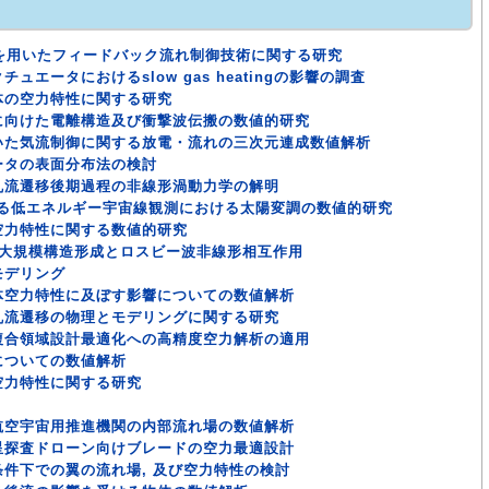
を用いたフィードバック流れ制御技術に関する研究
エータにおけるslow gas heatingの影響の調査
体の空力特性に関する研究
に向けた電離構造及び衝撃波伝搬の数値的研究
いた気流制御に関する放電・流れの三次元連成数値解析
ータの表面分布法の検討
乱流遷移後期過程の非線形渦動力学の解明
よる低エネルギー宇宙線観測における太陽変調の数値的研究
空力特性に関する数値的研究
る大規模構造形成とロスビー波非線形相互作用
モデリング
体空力特性に及ぼす影響についての数値解析
乱流遷移の物理とモデリングに関する研究
複合領域設計最適化への高精度空力解析の適用
についての数値解析
空力特性に関する研究
航空宇宙用推進機関の内部流れ場の数値解析
星探査ドローン向けブレードの空力最適設計
件下での翼の流れ場, 及び空力特性の検討