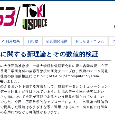
JSS利用成果
刊行物
研究開発活動
おしらせ・コラム
化に関する新理論とその数値的検証
の犬伏正信准教授、一橋大学経営管理研究科の齊木吉隆教授、立正
学基礎工学研究科の後藤晋教授の研究グループは、乱流のデータ同化
的検証にはJSS3 (JAXA Supercomputer System
算を用いました。
のふるまいを予測する方法として、観測データとシミュレーション
「データ同化」が注目されています。乱流のデータ同化研究におい
小さな渦について推定が可能であるという現象が知られていました
んでした。今回、応用数学的なアプローチにより、この現象の理論的
究で提案した理論はさまざまな系に適用できるので、将来的には気象
への応用につながる可能性があります。