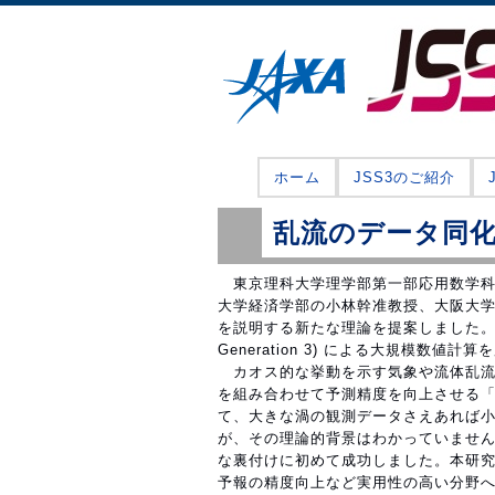
ホーム
JSS3のご紹介
乱流のデータ同
東京理科大学理学部第一部応用数学科
大学経済学部の小林幹准教授、大阪大
を説明する新たな理論を提案しました。理論の数値
Generation 3) による大規模数値計
カオス的な挙動を示す気象や流体乱流
を組み合わせて予測精度を向上させる
て、大きな渦の観測データさえあれば
が、その理論的背景はわかっていませ
な裏付けに初めて成功しました。本研
予報の精度向上など実用性の高い分野