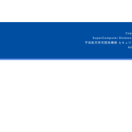
Cop
SuperComputer Division
宇宙航空研究開発機構 セキュリ
Al