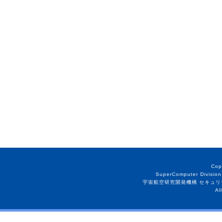
Cop
SuperComputer Division
宇宙航空研究開発機構 セキュリ
Al