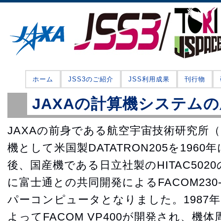
ホーム
JSS3のご紹介
JSS利用成果
刊行物
JAXAの計算機システム
JAXAの前身である航空宇宙技術研究所（
機として米国製DATATRON205を196
後、国産機である日立社製のHITAC5020
に富士通との共同開発によるFACOM230
パーコンピュータとなりました。1987年
よってFACOM VP400が開発され、機