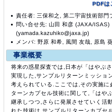
PDF
責任者: 三保和之, 第二宇宙技術部
問い合せ先: 山田 和彦 (JAXA/ISAS)
(yamada.kazuhiko@jaxa.jp)
メンバ: 野原 和希, 風間 友哉, 原島 
事業概要
将来の惑星探査では,日本が「はやぶ
実現した,サンプルリターンミッショ
考えられている.ここでは,その実施
ターンカプセル技術に関して,「はや
継承しつつ,さらに発展させていく活動
れた技術は,サンプルリターンカプセ