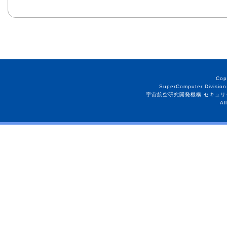
Cop
SuperComputer Division
宇宙航空研究開発機構 セキュリ
Al