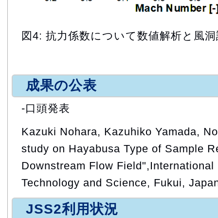
図4: 抗力係数について数値解析と風
成果の公表
-口頭発表
Kazuki Nohara, Kazuhiko Yamada, Nob
study on Hayabusa Type of Sample R
Downstream Flow Field",Internationa
Technology and Science, Fukui, Japa
JSS2利用状況