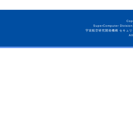
Cop
SuperComputer Division
宇宙航空研究開発機構 セキュリ
Al