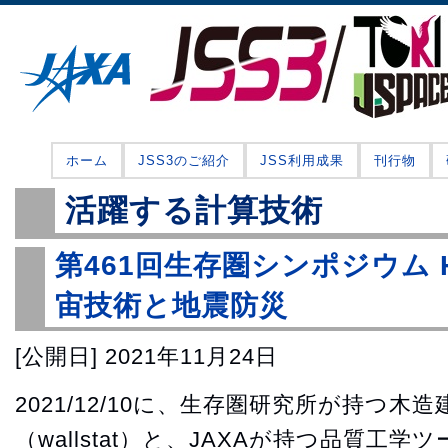
ホーム
JSS3のご紹介
JSS利用成果
刊行物
活躍する計算技術
第461回生存圏シンポジウム 
宙技術と地震防災
[公開日]
2021年11月24日
2021/12/10に、生存圏研究所が持つ木
（wallstat）と、JAXAが持つ品質工学