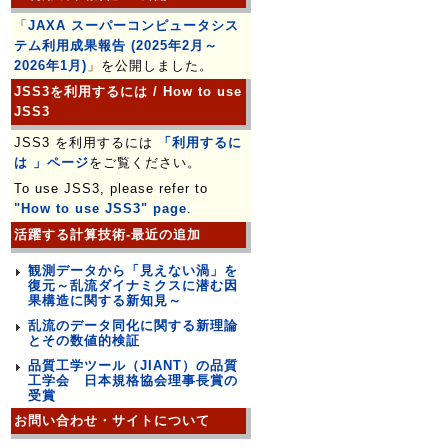
「
JAXA スーパーコンピュータシス
テム利用成果報告 (2025年2月～
2026年1月)
」を公開しました。
JSS3を利用するには / How to use
JSS3
JSS3 を利用するには
「利用するに
は 」ページ
をご覧ください。
To use JSS3, please refer to
"How to use JSS3" page
.
活躍する計算技術-最近の追加
観測データから「見えない渦」を
復元～乱流ダイナミクスに潜む因
果構造に関する新知見～
乱流のデータ同化に関する新理論
とその数値的検証
品質工学ツール（JIANT）の品質
工学会 日本規格協会理事長賞の
受賞
お問い合わせ・サイトについて