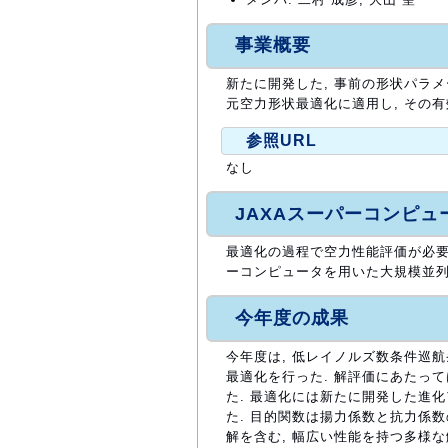
事業概要
新たに開発した, 事前の形状パラ
元空力形状最適化に適用し, その
参照URL
なし
JAXAスーパーコンピ
最適化の過程で空力性能評価が必要で
ーコンピュータを用いた大規模並列
今年度の成果
今年度は, 低レイノルズ数条件巡
最適化を行った. 解評価にあたって
た. 最適化には新たに開発した進化ア
た. 目的関数は揚力係数と抗力係数
解を含む, 幅広い性能を持つ多様な