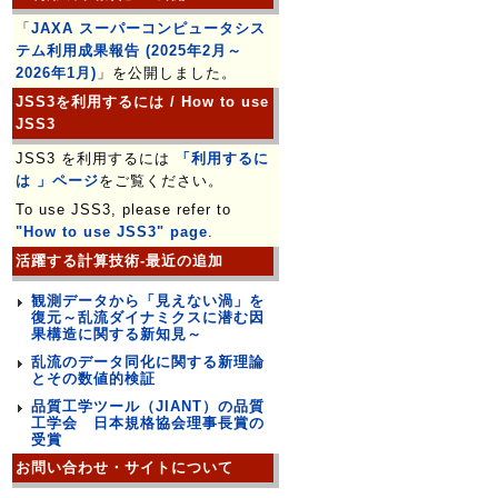
「
JAXA スーパーコンピュータシス
テム利用成果報告 (2025年2月～
2026年1月)
」を公開しました。
JSS3を利用するには / How to use
JSS3
JSS3 を利用するには
「利用するに
は 」ページ
をご覧ください。
To use JSS3, please refer to
"How to use JSS3" page
.
活躍する計算技術-最近の追加
観測データから「見えない渦」を
復元～乱流ダイナミクスに潜む因
果構造に関する新知見～
乱流のデータ同化に関する新理論
とその数値的検証
品質工学ツール（JIANT）の品質
工学会 日本規格協会理事長賞の
受賞
お問い合わせ・サイトについて