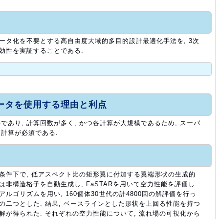
メータ化を不要とする高自由度大域的多目的設計最適化手法を, 3次
有効性を実証することである.
ュータを使用する理由と利点
あり, 計算回数が多く, かつ各計算が大規模であるため, スーパ
計算が必須である.
航条件下で, 低アスペクト比の矩形翼に付加する翼端形状の生成的
は非構造格子を自動生成し, FaSTARを用いて空力性能を評価し
ルゴリズムを用い, 160個体30世代の計4800回の解評価を行っ
の二つとした. 結果, ベースラインとした形状を上回る性能を持つ
解が得られた. それぞれの空力性能について, 流れ場の可視化から