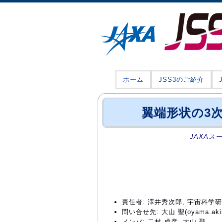
ホーム
JSS3のご紹介
翼端形状の3
JAXAス
責任者: 澤井秀次郎, 宇宙科
問い合せ先: 大山 聖(oyama.akira
メンバ: 二村 成彦, 大山 聖