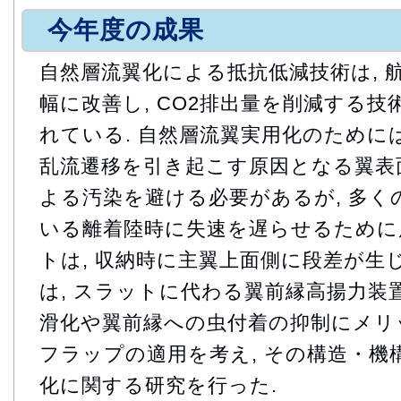
今年度の成果
自然層流翼化による抵抗低減技術は, 
幅に改善し, CO2排出量を削減する
れている. 自然層流翼実用化のためには
乱流遷移を引き起こす原因となる翼表
よる汚染を避ける必要があるが, 多く
いる離着陸時に失速を遅らせるために
トは, 収納時に主翼上面側に段差が生じ
は, スラットに代わる翼前縁高揚力装置
滑化や翼前縁への虫付着の抑制にメリ
フラップの適用を考え, その構造・機
化に関する研究を行った.