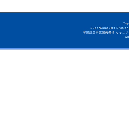
Cop
SuperComputer Division
宇宙航空研究開発機構 セキュリ
Al