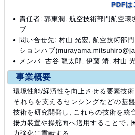
PDF
責任者: 郭東潤, 航空技術部門航空
ブ
問い合せ先: 村山 光宏, 航空技術部
ションハブ(murayama.mitsuhiro@jax
メンバ: 古谷 龍太郎, 伊藤 靖, 村山 
事業概要
環境性能/経済性を向上させる要素技術(空
それらを支えるセンシングなどの基盤
技術を研究開発し, これらの技術を統
揚力装置や操舵面へ適用することで, 
力強化に貢献する.