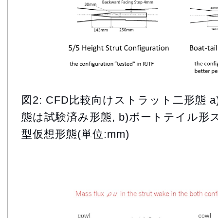
図2: CFD比較向けストラット二形態 a
態は試験済み形態, b)ボートテイル
型仮想形態(単位:mm)