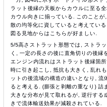
ラット後縁の天板からカウルに至る全
カウル向きに揃っている. このことが
散の均等化に資していると考えている.
図る見地からはこちらが好ましい.
5/5高さストラット形態では, ストラ
く, 一定の長さの後に直角切りの後縁を
エンジン内流れはストラット後縁箇所
時に引き起こし, 抵抗も大きく, 乱れ
ットの後流域の構造の違いとなり, 流
ると考える. (膨張と剥離の重なり) 詰
大きな分布が見て取れるが, 逆行する成
きで流体輸送効果が減殺されている.