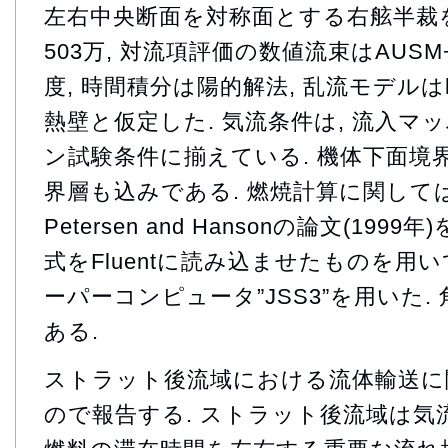
左右中央断面を対称面とする右舷半裁を
503万, 対流項評価の数値流束はAUSM
度, 時間積分は陽的解法, 乱流モデルは
熱壁と仮定した. 気流条件は, 流入マッハ
ン試験条件に揃えている. 機体下面境
界層も込みである. 燃焼計算に関しては
Petersen and Hansonの論文(19
式をFluentに読み込ませたものを用い
ーパーコンピュータ”JSS3”を用いた
ある.
ストラット後流域における流体輸送に
ので報告する. ストラット後流域は気流