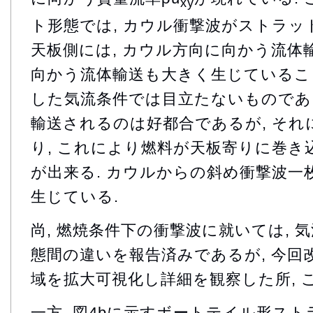
xy
ト形態では, カウル衝撃波がストラッ
天板側には, カウル方向に向かう流体
向かう流体輸送も大きく生じていること
した気流条件では目立たないものであ
輸送されるのは好都合であるが, それ
り, これにより燃料が天板寄りに巻
が出来る. カウルからの斜め衝撃波一
生じている.
尚, 燃焼条件下の衝撃波に就いては, 気
態間の違いを報告済みであるが, 今回
域を拡大可視化し詳細を観察した所, 
一方, 図4bに示すボートテイル形スト