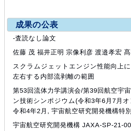
成果の公表
-査読なし論文
佐藤 茂 福井正明 宗像利彦 渡邉孝宏 髙
スクラムジェットエンジン性能向上に
左右する内部流剥離の範囲
第53回流体力学講演会/第39回航空
ン技術シンポジウム(令和3年6月7月オ
令和4年2月, 宇宙航空研究開発機構特
宇宙航空研究開発機構 JAXA-SP-21-00