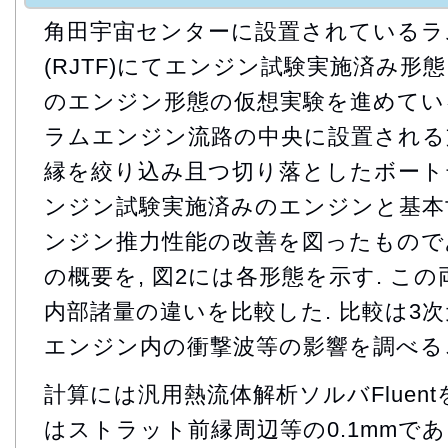
角田宇宙センターに設置されているラ
(RJTF)にてエンジン試験実施済み形
のエンジン形態の仮想実験を進めている
ラムエンジン流路の中央に設置される
縁を絞り込み且つ切り落としたボート
ンジン試験実施済みのエンジンと基本
ンジン推力性能の改善を図ったものであ
の概要を, 図2には各形態を示す. こ
内部諸量の違いを比較した. 比較は3
エンジン内の衝撃波等の影響を調べる
計算には汎用熱流体解析ソルバFluent
はストラット前縁周辺等の0.1mmであ