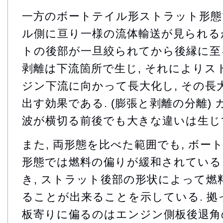
一方のボートテイル形ストラット形態
ル側に亘り一様の流体輸送が見られるが
トの後部が一旦絞られてから後縁に至る
剥離は下流箇所で生じ, それによりス
ジン下流に向かって長大化し, その長
出す効果である. (膨張と剥離の分離)
波が横切る前後でも大きな違いは生じ
また, 両形態を比べた範囲でも, ボ
形態では燃料の偏りが緩和されている
き, ストラット後部の形状によって燃
ることが出来ることを示している. 拠
板寄りに偏るのはエンジン側板後退角