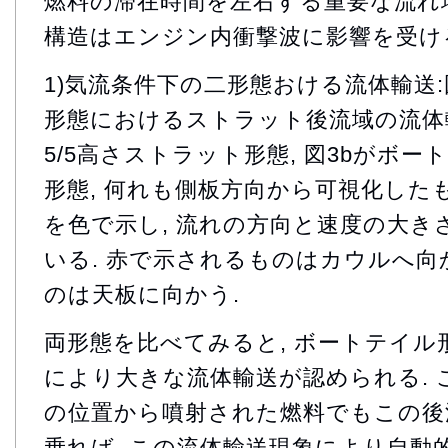
燃料の滞在時間を左右する重要な流れ場
構造はエンジン内衝撃波に影響を受け
1)気流条件下の二形態おける流体輸送
形態におけるストラット後流域の流体輸
5/5高さストラット形態, 図3bがボ
形態, 何れも側板方向から可視化したも
を色で示し, 流れの方向と速度の大
いる. 赤で示されるものはカウルへ向
のは天板に向かう.
両形態を比べてみると, ボートテイ
により大きな流体輸送が認められる. 
の位置から噴射された燃料でもこの後
乗れば, この流体輸送現象により自動