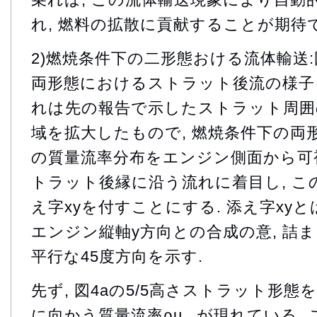
れ, 燃料の拡散に貢献することが期待
2)燃焼条件下の二形態おける流体輸送
両形態におけるストラット後流の様子を
れは先の報告で示したストラット周囲
域を拡大したもので, 燃焼条件下の両
の質量流率分布をエンジン側面から可視
トラット後縁に沿う流れに着目し, こ
え字xyを付すことにする. 添え字xy
エンジン縦軸y方向との合成の意, 詰
平行な45度方向を示す.
先ず, 図4aの5/5高さストラット形態
に向かう質量流率ρu
が現れている. 