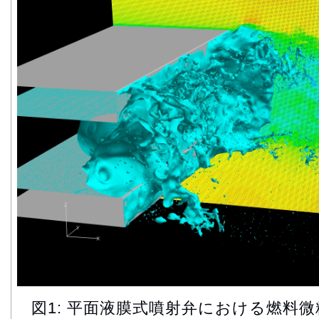
図1: 平面液膜式噴射弁における燃料微