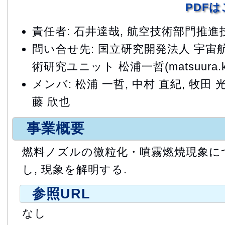
PDF
責任者: 石井達哉, 航空技術部門推
問い合せ先: 国立研究開発法人 宇宙
術研究ユニット 松浦一哲(matsuura.kazu
メンバ: 松浦 一哲, 中村 直紀, 牧田 光
藤 欣也
事業概要
燃料ノズルの微粒化・噴霧燃焼現象に
し, 現象を解明する.
参照URL
なし