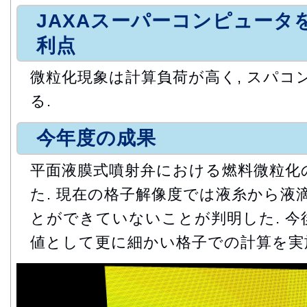
JAXAスーパーコンピュータ
利点
微粒化現象は計算負荷が高く, スパコ
る.
今年度の成果
平面液膜式噴射弁における燃料微粒化
た. 現在の格子解像度では液糸から液
とができていないことが判明した. 今
値として更に細かい格子での計算を実