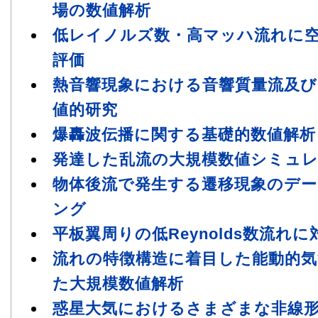
場の数値解析
低レイノルズ数・高マッハ流れに
評価
熱音響現象における音響質量流及
値的研究
爆轟波伝播に関する基礎的数値解析
発達した乱流の大規模数値シミュ
物体後流で発生する遷移現象のデー
ング
平板翼周りの低Reynolds数流れ
流れの特徴構造に着目した能動的気
た大規模数値解析
惑星大気におけるさまざまな非線