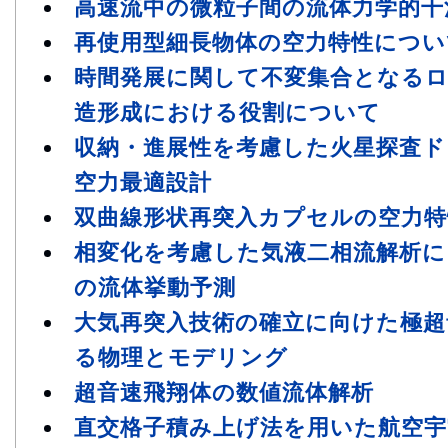
高速流中の微粒子間の流体力学的干
再使用型細長物体の空力特性につい
時間発展に関して不変集合となる
造形成における役割について
収納・進展性を考慮した火星探査
空力最適設計
双曲線形状再突入カプセルの空力特
相変化を考慮した気液二相流解析
の流体挙動予測
大気再突入技術の確立に向けた極超
る物理とモデリング
超音速飛翔体の数値流体解析
直交格子積み上げ法を用いた航空宇