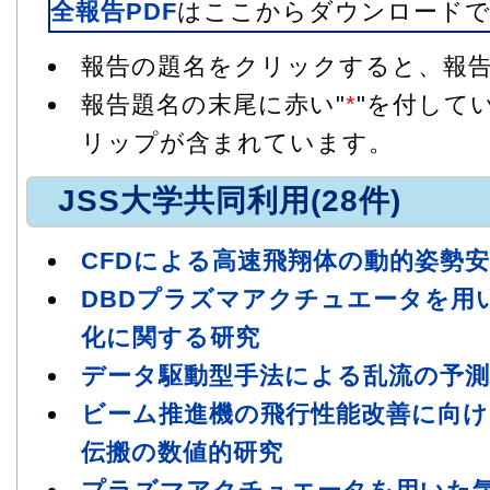
全報告PDF
はここからダウンロード
報告の題名をクリックすると、報
報告題名の末尾に赤い"
*
"を付して
リップが含まれています。
JSS大学共同利用(28件)
CFDによる高速飛翔体の動的姿勢
DBDプラズマアクチュエータを用
化に関する研究
データ駆動型手法による乱流の予
ビーム推進機の飛行性能改善に向け
伝搬の数値的研究