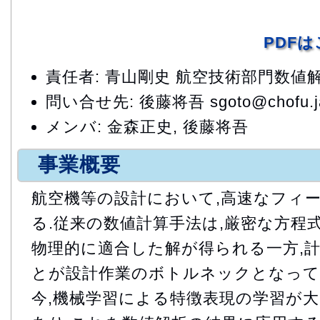
PDF
責任者: 青山剛史 航空技術部門数
問い合せ先: 後藤将吾 sgoto@chofu.ja
メンバ: 金森正史, 後藤将吾
事業概要
航空機等の設計において,高速なフィ
る.従来の数値計算手法は,厳密な方程
物理的に適合した解が得られる一方,
とが設計作業のボトルネックとなって
今,機械学習による特徴表現の学習が