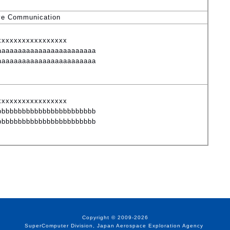
ve Communication
xxxxxxxxxxxxxxxxxx
aaaaaaaaaaaaaaaaaaaaaaaa
aaaaaaaaaaaaaaaaaaaaaaaa
xxxxxxxxxxxxxxxxxx
bbbbbbbbbbbbbbbbbbbbbbbb
bbbbbbbbbbbbbbbbbbbbbbbb
Copyright © 2009-2026
SuperComputer Division, Japan Aerospace Exploration Agency