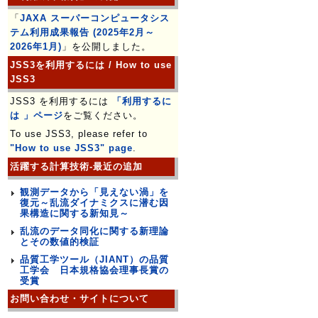
「
JAXA スーパーコンピュータシス
テム利用成果報告 (2025年2月～
2026年1月)
」を公開しました。
JSS3を利用するには / How to use
JSS3
JSS3 を利用するには
「利用するに
は 」ページ
をご覧ください。
To use JSS3, please refer to
"How to use JSS3" page
.
活躍する計算技術-最近の追加
観測データから「見えない渦」を
復元～乱流ダイナミクスに潜む因
果構造に関する新知見～
乱流のデータ同化に関する新理論
とその数値的検証
品質工学ツール（JIANT）の品質
工学会 日本規格協会理事長賞の
受賞
お問い合わせ・サイトについて