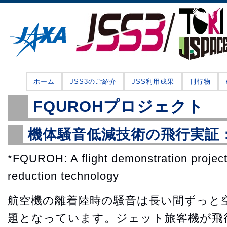
ホーム
JSS3のご紹介
JSS利用成果
刊行物
FQUROHプロジェクト
機体騒音低減技術の飛行実証：
*FQUROH: A flight demonstration project 
reduction technology
航空機の離着陸時の騒音は長い間ずっと
題となっています。ジェット旅客機が飛行