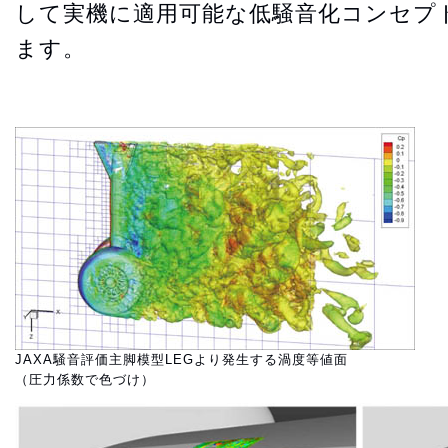
して実機に適用可能な低騒音化コンセプ
ます。
JAXA騒音評価主脚模型LEGより発生する渦度等値面
（圧力係数で色づけ）