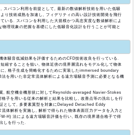
, スパコン利用を前提として, 最新の数値解析技術を用いた低騒
より技術成熟を加速し, フィデリティの高い設計技術開発を飛行
ている. スパコンを利用した大規模かつ高忠実度な数値解析によ
詳細な物理現象の把握を基礎にした低騒音化設計を行うことが可能と
, 機体騒音低減効果を評価するためのCFD技術改良を行っている.
短縮することを狙い, 物体近傍の境界層流れをモデル化して物体
格子生成を簡略化するために実装したimmersed boundary
に, IB法を用いた非定常流体解析による遠方場騒音予測に必要となる機
航空機全機形状に対してReynolds-averaged Navier-Stokes
に細密格子を用いる従来の解析と結果を比較し, 改善点等の洗出しを行
て, 多要素翼型を対象にDelayed Detached Eddy
よる非定常流体解析を実施し, 解析で得られた物体表面圧力データを入力と
kings (FW-H) 法による遠方場騒音評価を行い, 既存の境界適合格子で得
出しを行った.