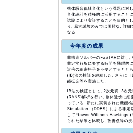
機体騒音低騒音化という課題に対し
音化設計を積極的に活用することに
試験により実証することを目的とし
り, 風洞試験のみでは困難な, 
なる.
今年度の成果
非構造ソルバーのFaSTARに対し
非定常解析に要する時間を飛躍的に
近傍の細密格子を不要とするとともに, 
(IB)法の検証を継続した. さら
能拡充等を実施した.
IB法の検証として, 2次元翼, 3次元翼, 
(RANS)解析を行い, 物体近傍
っている. 新たに実装された機能検証とし
Simulation （DDES）に
してFfowcs Williams-Haw
られた結果と比較し, 改善点等の洗