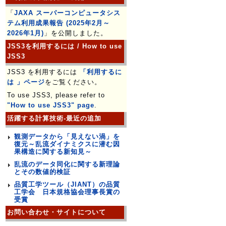
「
JAXA スーパーコンピュータシス
テム利用成果報告 (2025年2月～
2026年1月)
」を公開しました。
JSS3を利用するには / How to use
JSS3
JSS3 を利用するには
「利用するに
は 」ページ
をご覧ください。
To use JSS3, please refer to
"How to use JSS3" page
.
活躍する計算技術-最近の追加
観測データから「見えない渦」を
復元～乱流ダイナミクスに潜む因
果構造に関する新知見～
乱流のデータ同化に関する新理論
とその数値的検証
品質工学ツール（JIANT）の品質
工学会 日本規格協会理事長賞の
受賞
お問い合わせ・サイトについて