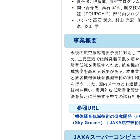
責任者: 伊藤健, 航空プログラ
問い合せ先: 高石 武久, 航
証（FQUROH-2）部門内プロジェクトチ
メンバ: 高石 武久, 村山 光宏, 
彦, 菱田 学
事業概要
今後の航空旅客需要予測に対応して
め, 主要空港では離発着回数を増や
騒音低減を実現するため, 航空機
成熟度を高める必要がある. 本事
と旅客機機体騒音低減技術の実用化
を行う. また, 国内メーカとも連
技術を用い, 実用的な低騒音化設計
法を新たに開発する中での試解析を
参照URL
「
機体騒音低減技術の研究開発（FQ
（Sky Green+） | JAXA航空技
JAXAスーパーコンピ