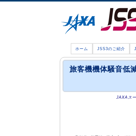
ホーム
JSS3のご紹介
旅客機機体騒音低減技
JAXAス