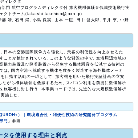
ムディレクタ
空技術部門 航空プログラムディレクタ付 旅客機機体騒音低減技術飛行実
ーム(takaishi.takehisa@jaxa.jp)
伊藤 靖, 石田 崇, 小島 良実, 山本 一臣, 田中 健太郎, 平井 亨, 中野
, 日本の空港国際競争力を強化し, 乗客の利便性を向上させるた
すことが検討されている. このような背景の中で, 空港周辺地域の
の高揚力装置及び降着装置から発生する機体騒音を低減する技術の
業では, 国内空港へ就航する機体を数多く製造する海外機体メーカ
を目指す活動の一環として, 旅客機を用いた飛行実証計画の立案
携しながら機体騒音を低減するため, スパコン利用を前提に数値解析
を旅客機に対し行う. 本事業コードでは, 先進的な大規模数値解析
実施した.
UROH+） | 環境適合性・利便性技術の研究開発プログラム
術部門
」参照.
ュータを使用する理由と利点