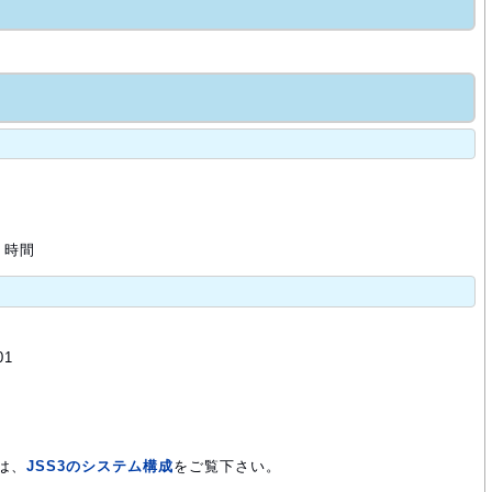
 時間
01
は、
JSS3のシステム構成
をご覧下さい。