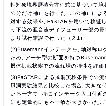
軸対象境界層積分方程式に基づいて境界
の分だけ補正を行った. この補正によ
対する効果を, FaSTARを用いて検証し
り下流の亜音速ディフューザー部の形状設
より試行錯誤で行った（図1）
(2)Busemannインテークを, 軸対
ため, アーチ型の断面を持つBusema
機体搭載状態での流れ場の特性を評価
(3)FaSTARによる風洞実験条件での
風洞実験結果と比較した場合, 大きな
いる一方で, 特にインテーク入口付近の
にも定量的にも不一致が大きかった. 