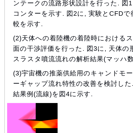
ンテークの流路形状設計を行った. 図1
コンターを示す. 図2に, 実験とCF
較を示す.
(2)天体への着陸機の着陸時における
面の干渉評価を行った. 図3に, 天体
スラスタ噴流流れの解析結果(マッハ数
(3)宇宙機の推薬供給用のキャンドモ
ーギャップ流れ特性の改善を検討した.
結果例(流線)を図4に示す.