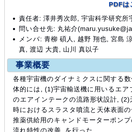
PDF
責任者: 澤井秀次郎, 宇宙科学研究
問い合せ先: 丸祐介(maru.yusuke@jax
メンバ: 青柳 碩人, 越野 翔也, 宮島 涼
真, 渡辺 大貴, 山川 真以子
事業概要
各種宇宙機のダイナミクスに関する数値
体的には, (1)宇宙輸送機に用いるエ
のエアインテークの流路形状設計, (2
時におけるスラスタ噴流と天体表面の干渉
推薬供給用のキャンドモーターポンプ
流れ特性の改善, を行った.