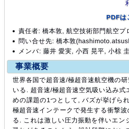
PDF
責任者: 橋本敦, 航空技術部門航空
問い合せ先: 橋本敦(hashimoto.atsushi
メンバ: 藤井 愛実, 小西 晃平, 小椋 
事業概要
世界各国で超音速/極超音速航空機の
いる. 超音速/極超音速空気吸い込み
めの課題の1つとして, バズが挙げられる
極超音速インテークで発生する衝撃波
る. これは激しい圧力振動を伴いエ