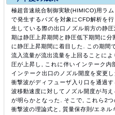
極超音速統合制御実験(HIMICO)用
で発生するバズを対象にCFD解析を行っ
生している際の出口ノズル前方の静圧波
期は静圧上昇期間と静圧低下期間に分割
に静圧上昇期間に着目した. この期間
流入流量が流出流量を上回ることによ
圧が上昇し, これに伴いインテーク内
インテーク出口のノズル開度を変更し
衝撃波がディフューザ入り口を通過する
波移動速度に対してノズル開度が与え
が明らかとなった. そこで, これら2つ
衝撃波の理論式と, 質量保存則/エネ