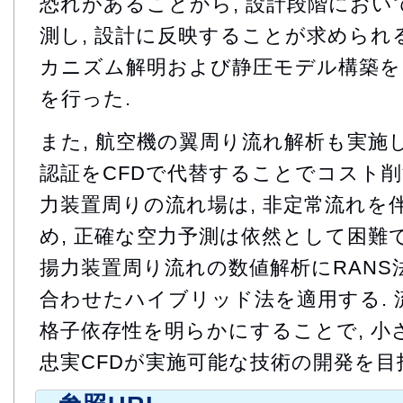
恐れがあることから, 設計段階におい
測し, 設計に反映することが求められる
カニズム解明および静圧モデル構築を
を行った.
また, 航空機の翼周り流れ解析も実施し
認証をCFDで代替することでコスト削
力装置周りの流れ場は, 非定常流れを
め, 正確な空力予測は依然として困難で
揚力装置周り流れの数値解析にRANS
合わせたハイブリッド法を適用する. 
格子依存性を明らかにすることで, 小
忠実CFDが実施可能な技術の開発を目