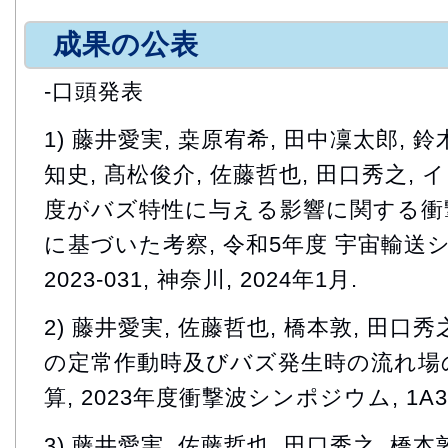
成果の公表
-口頭発表
1) 藤井愛実, 桒原宥希, 田中凜太郎, 鈴
知史, 髙松俊介, 佐藤哲也, 田口秀之,
度がバズ特性に与える影響に関する衝
に基づいた考察, 令和5年度 宇宙輸送シン
2023-031, 神奈川, 2024年1月.
2) 藤井愛実, 佐藤哲也, 橋本敦, 田口
の定常作動時及びバズ発生時の流れ場
算, 2023年度衝撃波シンポジウム, 1A3-1
3) 藤井愛実, 佐藤哲也, 田口秀之, 橋