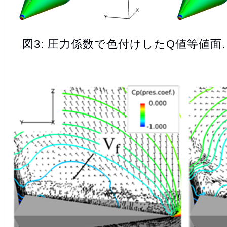
図3: 圧力係数で色付けしたQ値等値面.