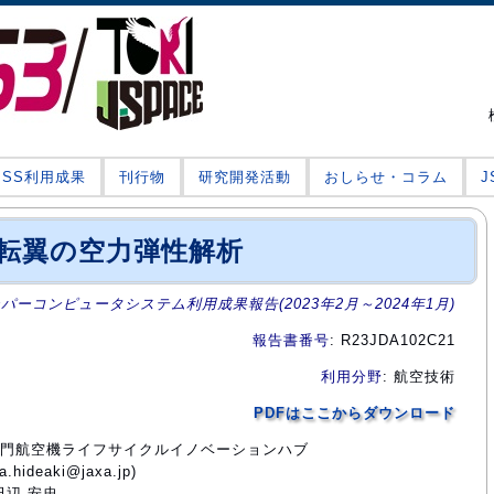
JSS利用成果
刊行物
研究開発活動
おしらせ・コラム
転翼の空力弾性解析
ーパーコンピュータシステム利用成果報告(2023年2月～2024年1月)
報告書番号
: R23JDA102C21
利用分野
: 航空技術
PDFはここからダウンロード
術部門航空機ライフサイクルイノベーションハブ
ideaki@jaxa.jp)
田辺 安忠