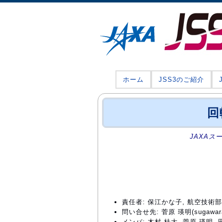
ホーム
JSS3のご紹介
回
JAXAス
責任者: 保江かな子, 航空技
問い合せ先: 菅原 瑛明(sugawara.h
メンバ: 木村 桂大, 菅原 瑛明, 