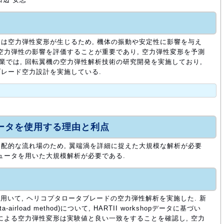
は空力弾性変形が生じるため, 機体の振動や安定性に影響を与え
ら空力弾性の影響を評価することが重要であり, 空力弾性変形を予測
事業では, 回転翼機の空力弾性解析技術の研究開発を実施しており,
レード空力設計を実施している.
ュータを使用する理由と利点
配的な流れ場のため, 翼端渦を詳細に捉えた大規模な解析が必要
ピュータを用いた大規模解析が必要である.
Dを用いて, ヘリコプタロータブレードの空力弾性解析を実施した. 新
irload method)について, HARTII workshopデータに基づい
析による空力弾性変形は実験値と良い一致をすることを確認し, 空力