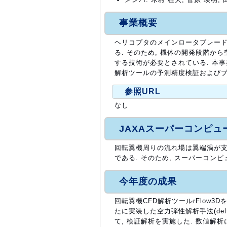
事業概要
ヘリコプタのメインロータブレード
る. そのため, 機体の開発段階か
する技術が必要とされている. 本
解析ツールの予測精度検証およびブ
参照URL
なし
JAXAスーパーコンピ
回転翼機周りの流れ場は翼端渦が支
である. そのため, スーパーコン
今年度の成果
回転翼機CFD解析ツールrFlow3
たに実装した空力弾性解析手法(delta-a
て, 検証解析を実施した. 数値解