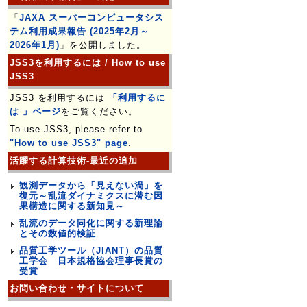
「
JAXA スーパーコンピュータシス
テム利用成果報告 (2025年2月～
2026年1月)
」を公開しました。
JSS3を利用するには / How to use
JSS3
JSS3 を利用するには
「利用するに
は 」ページ
をご覧ください。
To use JSS3, please refer to
"How to use JSS3" page
.
活躍する計算技術-最近の追加
観測データから「見えない渦」を
復元～乱流ダイナミクスに潜む因
果構造に関する新知見～
乱流のデータ同化に関する新理論
とその数値的検証
品質工学ツール（JIANT）の品質
工学会 日本規格協会理事長賞の
受賞
お問い合わせ・サイトについて