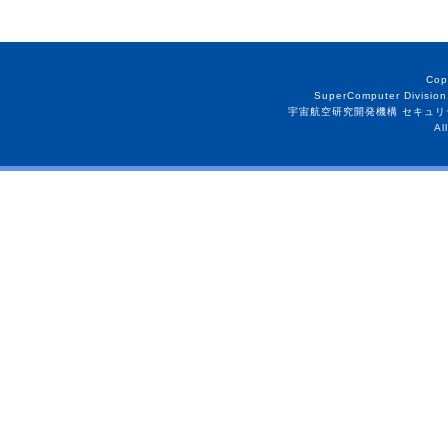
Cop
SuperComputer Division
宇宙航空研究開発機構 セキュリ
Al