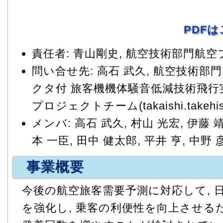
PDF
責任者: 青山剛史, 航空技術部門航
問い合せ先: 高石 武久, 航空技術
クタ付 旅客機機体騒音低減技術飛行実証
プロジェクトチーム(takaishi.takehisa
メンバ: 高石 武久, 村山 光宏, 伊藤 靖
本 一臣, 田中 健太郎, 平井 亨, 中野 
事業概要
今後の航空旅客需要予測に対応して, 
を強化し, 乗客の利便性を向上させるた