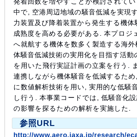
発着回数を増やすことが検討されてい
中で, 空港周辺地域の騒音低減を実現す
力装置及び降着装置から発生する機体
成熟度を高める必要がある. 本プロジ
へ就航する機体を数多く製造する海外
体騒音低減技術の実用化を目指す活動の
を用いた飛行実証計画の立案を行う. ま
連携しながら機体騒音を低減するため,
に数値解析技術を用い, 実用的な低騒
し行う. 本事業コードでは, 低騒音化
の影響を探るための解析を実施した.
参照URL
http://www.aero.jaxa.jp/research/eca