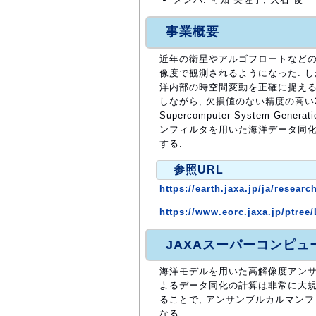
事業概要
近年の衛星やアルゴフロートなどの
像度で観測されるようになった. し
洋内部の時空間変動を正確に捉える
しながら, 欠損値のない精度の高い3
Supercomputer System G
ンフィルタを用いた海洋データ同化
する.
参照URL
https://earth.jaxa.jp/ja/resear
https://www.eorc.jaxa.jp/ptree
JAXAスーパーコンピ
海洋モデルを用いた高解像度アン
よるデータ同化の計算は非常に大規模
ることで, アンサンブルカルマン
なる.