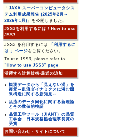
「
JAXA スーパーコンピュータシス
テム利用成果報告 (2025年2月～
2026年1月)
」を公開しました。
JSS3を利用するには / How to use
JSS3
JSS3 を利用するには
「利用するに
は 」ページ
をご覧ください。
To use JSS3, please refer to
"How to use JSS3" page
.
活躍する計算技術-最近の追加
観測データから「見えない渦」を
復元～乱流ダイナミクスに潜む因
果構造に関する新知見～
乱流のデータ同化に関する新理論
とその数値的検証
品質工学ツール（JIANT）の品質
工学会 日本規格協会理事長賞の
受賞
お問い合わせ・サイトについて