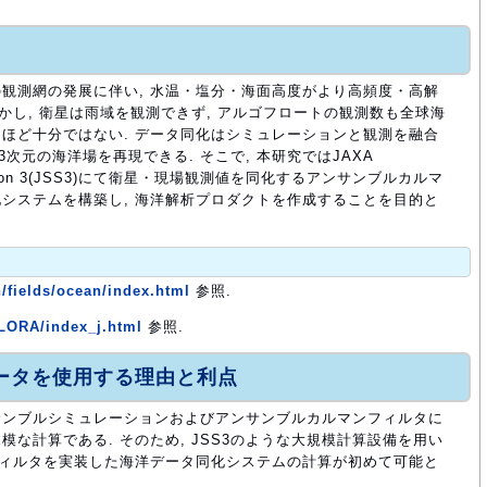
観測網の発展に伴い, 水温・塩分・海面高度がより高頻度・高解
かし, 衛星は雨域を観測できず, アルゴフロートの観測数も全球海
ほど十分ではない. データ同化はシミュレーションと観測を融合
次元の海洋場を再現できる. そこで, 本研究ではJAXA
eneration 3(JSS3)にて衛星・現場観測値を同化するアンサンブルカルマ
システムを構築し, 海洋解析プロダクトを作成することを目的と
ch/fields/ocean/index.html
参照.
/LORA/index_j.html
参照.
ュータを使用する理由と利点
サンブルシミュレーションおよびアンサンブルカルマンフィルタに
な計算である. そのため, JSS3のような大規模計算設備を用い
フィルタを実装した海洋データ同化システムの計算が初めて可能と