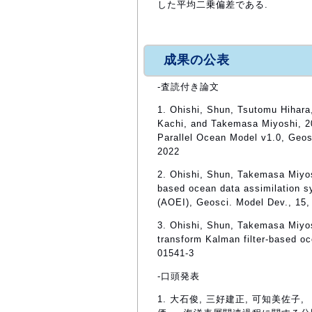
した平均二乗偏差である.
成果の公表
-査読付き論文
1. Ohishi, Shun, Tsutomu Hihara
Kachi, and Takemasa Miyoshi, 2
Parallel Ocean Model v1.0, Geos
2022
2. Ohishi, Shun, Takemasa Miyos
based ocean data assimilation sy
(AOEI), Geosci. Model Dev., 15,
3. Ohishi, Shun, Takemasa Miyo
transform Kalman filter-based o
01541-3
-口頭発表
1. 大石俊, 三好建正, 可知美佐子, 「LE