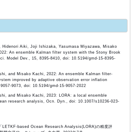
, Hidenori Aiki, Joji Ishizaka, Yasumasa Miyazawa, Misako
022: An ensemble Kalman filter system with the Stony Brook
ci. Model Dev., 15, 8395-8410, doi: 10.5194/gmd-15-8395-
hi, and Misako Kachi, 2022: An ensemble Kalman filter-
stem improved by adaptive observation error inflation
 9057-9073, doi: 10.5194/gmd-15-9057-2022
shi, and Misako Kachi, 2023: LORA: a local ensemble
cean research analysis, Ocn. Dyn., doi: 10.1007/s10236-023-
TKF-based Ocean Research Analysis(LORA)の精度評