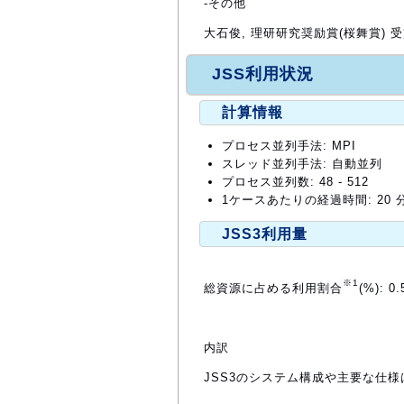
-その他
大石俊, 理研研究奨励賞(桜舞賞) 受賞
JSS利用状況
計算情報
プロセス並列手法: MPI
スレッド並列手法: 自動並列
プロセス並列数: 48 - 512
1ケースあたりの経過時間: 20 
JSS3利用量
※1
総資源に占める利用割合
(%): 0.
内訳
JSS3のシステム構成や主要な仕様