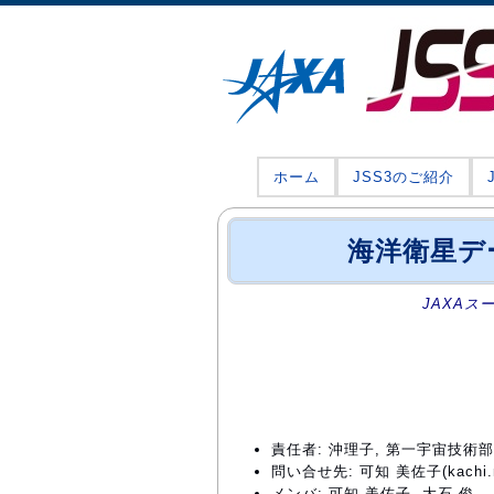
ホーム
JSS3のご紹介
海洋衛星デ
JAXAス
責任者: 沖理子, 第一宇宙技
問い合せ先: 可知 美佐子(kachi.mi
メンバ: 可知 美佐子, 大石 俊