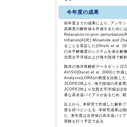
今年度の成果
前年度までの成果により, アンサ
高精度の解析値を作成するためには, Incremen
Relaxation-to-prior perturbation
Inflation(AOEI;Minamid
ることを実証した(Ohishi et al.
の水平解像度のシステムを渦を解像
北西太平洋域および海大陸域で解析
既存の海洋再解析データセットJCOPE2
AVISO(Ducet et al. 2000)と
Analysis(LORA)の精度を比
JCOPE2Mより, 海大陸域の赤道周
JCOPE2Mより北西太平洋域ほぼ
著な高水温バイアスがあるため, 
以上から, 本研究で作成した解析
度を持つといえる. 本研究成果は国際一流誌O
た, 来年度は沿岸域の高水温バイ
実験を行う予定である.