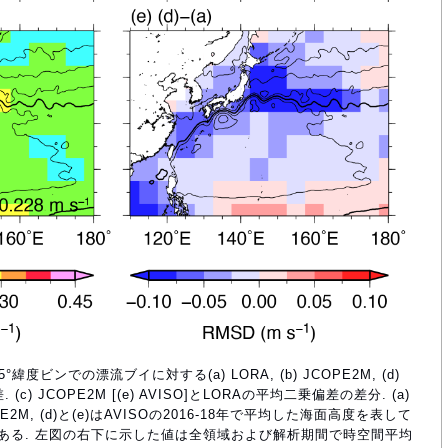
5°緯度ビンでの漂流ブイに対する(a) LORA, (b) JCOPE2M, (d)
) JCOPE2M [(e) AVISO]とLORAの平均二乗偏差の差分. (a)
PE2M, (d)と(e)はAVISOの2016-18年で平均した海面高度を表して
1)mである. 左図の右下に示した値は全領域および解析期間で時空間平均