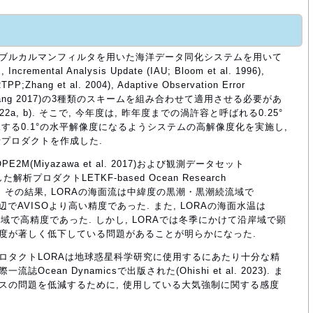
ンブルカルマンフィルタを用いた海洋データ同化システムを用いて
tal Analysis Update (IAU; Bloom et al. 1996),
(RTPP;Zhang et al. 2004), Adaptive Observation Error
e and Zhang 2017)の3種類のスキームを組み合わせて適用させる必要があ
 2022a, b). そこで, 今年度は, 昨年度までの渦許容と呼ばれる0.25°
する0.1°の水平解像度になるようシステムの高解像度化を実施し,
プロダクトを作成した.
M(Miyazawa et al. 2017)および観測データセット
作成した解析プロダクトLETKF-based Ocean Research
較した. その結果, LORAの海面流は中緯度の黒潮・黒潮続流域で
辺でAVISOより高い精度であった. また, LORAの海面水温は
全域で高精度であった. しかし, LORAでは冬季にかけて沿岸域で顕
精度が著しく低下している問題があることが明らかになった.
プロタクトLORAは地球惑星科学研究に使用するにあたり十分な精
cean Dynamicsで出版された(Ohishi et al. 2023). ま
アスの問題を低減するために, 使用している大気強制に関する感度