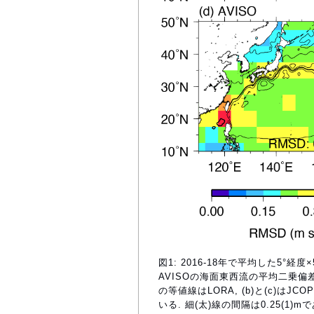
図1: 2016-18年で平均した5°経度×
AVISOの海面東西流の平均二乗偏差. (c
の等値線はLORA, (b)と(c)はJCO
いる. 細(太)線の間隔は0.25(