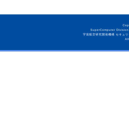
Cop
SuperComputer Division
宇宙航空研究開発機構 セキュリ
Al