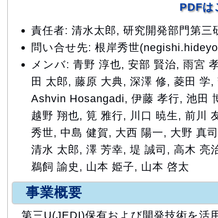
PDF
責任者: 清水太郎, 研究開発部門第
問い合せ先: 根岸秀世(negishi.hideyo@
メンバ: 青野 淳也, 安部 賢治, 雨宮 孝
田 太郎, 藤原 大典, 深澤 修, 菱田 学
Ashvin Hosangadi, 伊藤 孝行, 池
越野 翔也, 筧 雅行, 川口 暁生, 前川 
秀世, 中島 健賀, 大西 陽一, 大野 真司
清水 太郎, 澤 芳幸, 堤 誠司, 高木 亮
鵜飼 諭史, 山本 姫子, 山本 啓太
事業概要
第三U(JEDI)保有および開発技術を活