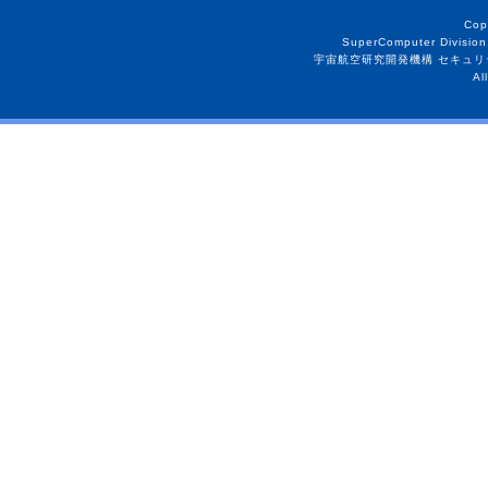
Cop
SuperComputer Division
宇宙航空研究開発機構 セキュリ
Al