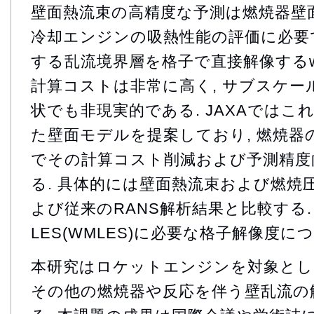
壁面熱流束の高精度な予測は燃焼器壁
冷却エンジンの吸熱性能の評価に必要で
する乱流境界層を格子で直接解像するwall-r
計算コストは非常に高く, サブスケー
状でも非現実的である. JAXAでは
た壁面モデルを提案しており, 燃焼器
でその計算コスト削減および予測精度
る. 具体的には壁面熱流束および燃焼圧
よび従来のRANS解析結果と比較する. またw
LES(WMLES)に必要な格子解像度に
本研究はロケットエンジンを対象とし
その他の燃焼器や反応を伴う壁乱流の