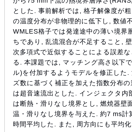
から75 mm下流の熱境界層厚さ(RAN
とした. 事前解析では, 格子解像度が
の温度分布が非物理的に低下し, 数値
WMLES格子では発達途中の薄い境界
ちであり, 乱流混合が不足すること, 
次多項式で近似することによる誤差な
る. 本課題では, マッチング高さ以下
ル)を付加するようモデルを修正した.
ズ数に基づく補正を加えた指数分布の速
は超音速流出とした. インジェクタ内
は断熱・滑りなし境界とし, 燃焼器壁
温・滑りなし境界を与えた. 約7 ms計算
時間平均した. また, 周方向にも平均化