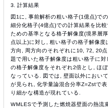
3. 計算結果
図1に, 事前解析の粗い格子(1億点)で
細分化格子(4億点)での計算結果を比較す
ための基準となる格子解像度(境界層厚
点以上)に対し, 粗い格子の格子解像度は
方向, 周方向のそれぞれに10, 72, 2
題で用いた格子解像度は粗い格子に対し
の格子解像度をそれぞれ2倍とし, ほ
なっている. 図では, 壁面以外におい
が見られ, 化学量論混合分率Z=Zst
り細かな構造が現れている.
WMLESで予測した燃焼器壁面の熱流