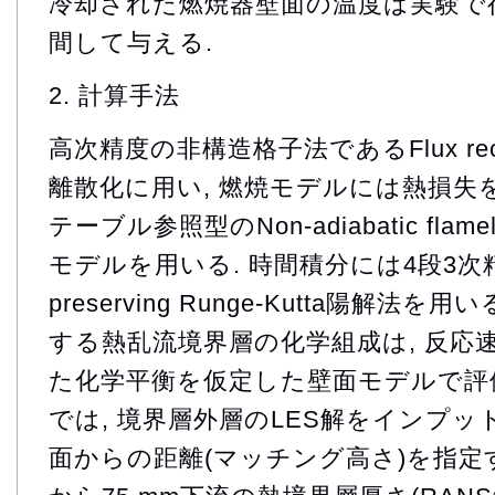
冷却された燃焼器壁面の温度は実験で
間して与える.
2. 計算手法
高次精度の非構造格子法であるFlux recons
離散化に用い, 燃焼モデルには熱損失
テーブル参照型のNon-adiabatic flamelet 
モデルを用いる. 時間積分には4段3次精度のSt
preserving Runge-Kutta陽解法
する熱乱流境界層の化学組成は, 反応
た化学平衡を仮定した壁面モデルで評価
では, 境界層外層のLES解をインプ
面からの距離(マッチング高さ)を指定