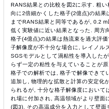
RANS結果との比較を図2に示す. 粗い
向に2倍細かくした格子(2億点)の結果は,
までRANS結果と同等であるが, 0.2 
低く実験値に近い結果となった. 周方
格子(4億点)の結果は熱流束を過大評価
子解像度が不十分な場合に, レイノル
SGSモデルとして渦粘性を導入したが
らず一定の粘性を与えていることが原
格子での解析では, 格子で解像できて
追加し, 物理的な拡散と計算の安定化
られるが, 十分な格子解像度において
れ場に付加され, 高温領域がより壁面
(図3). その高温成分を入力として壁