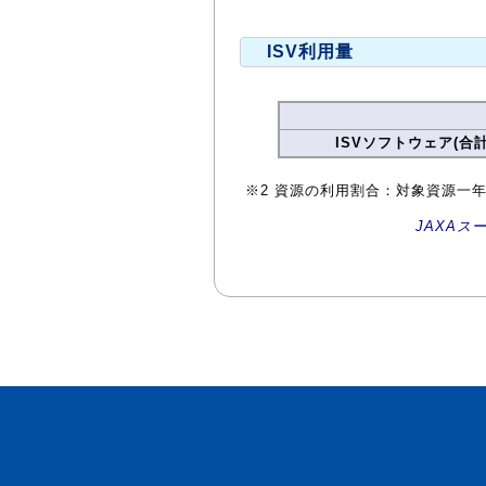
ISV利用量
ISVソフトウェア(合計
※2 資源の利用割合：対象資源一
JAXAス