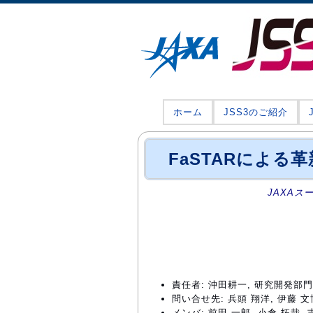
ホーム
JSS3のご紹介
FaSTARによ
JAXAス
責任者: 沖田耕一, 研究開発部
問い合せ先: 兵頭 翔洋, 伊藤 文博(sho
メンバ: 前田 一郎, 小倉 拓哉, 