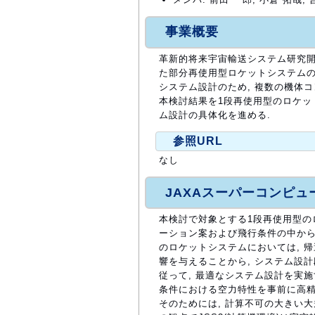
事業概要
革新的将来宇宙輸送システム研究開
た部分再使用型ロケットシステムの
システム設計のため, 複数の機体
本検討結果を1段再使用型のロケッ
ム設計の具体化を進める.
参照URL
なし
JAXAスーパーコンピ
本検討で対象とする1段再使用型の
ーション案および飛行条件の中から
のロケットシステムにおいては, 
響を与えることから, システム設
従って, 最適なシステム設計を実施
条件における空力特性を事前に高精
そのためには, 計算不可の大きい