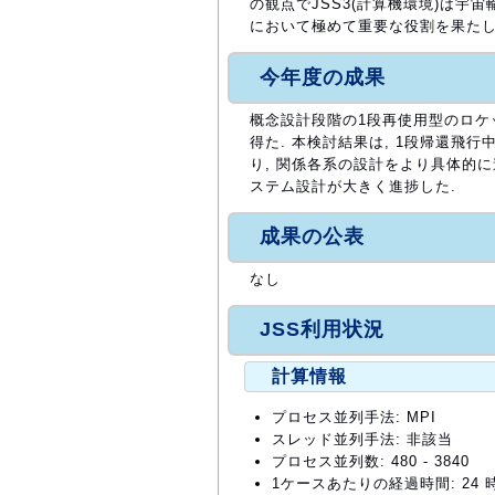
の観点でJSS3(計算機環境)は
において極めて重要な役割を果たし
今年度の成果
概念設計段階の1段再使用型のロケ
得た. 本検討結果は, 1段帰還
り, 関係各系の設計をより具体的
ステム設計が大きく進捗した.
成果の公表
なし
JSS利用状況
計算情報
プロセス並列手法: MPI
スレッド並列手法: 非該当
プロセス並列数: 480 - 3840
1ケースあたりの経過時間: 24 