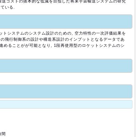
宇宙輸送コストの抜本的な低減を目指した将来宇宙輸送システムの研究
ている.
ットシステムのシステム設計のための, 空力特性の一次評価結果を
飛行中の飛行制御系の設計や構造系設計のインプットとなるデータであ
に進めることがが可能となり, 1段再使用型のロケットシステムのシ
時間