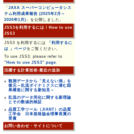
「
JAXA スーパーコンピュータシス
テム利用成果報告 (2025年2月～
2026年1月)
」を公開しました。
JSS3を利用するには / How to use
JSS3
JSS3 を利用するには
「利用するに
は 」ページ
をご覧ください。
To use JSS3, please refer to
"How to use JSS3" page
.
活躍する計算技術-最近の追加
観測データから「見えない渦」を
復元～乱流ダイナミクスに潜む因
果構造に関する新知見～
乱流のデータ同化に関する新理論
とその数値的検証
品質工学ツール（JIANT）の品質
工学会 日本規格協会理事長賞の
受賞
お問い合わせ・サイトについて