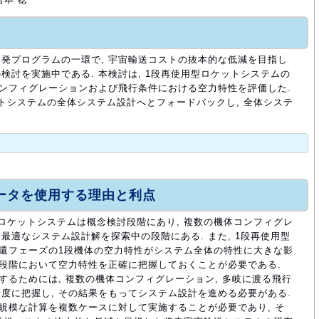
発プログラムの一環で, 宇宙輸送コストの抜本的な低減を目指し
検討を実施中である. 本検討は, 1段再使用型ロケットシステムの
コンフィグレーションおよび飛行条件における空力特性を評価した.
トシステムの全体システム設計へとフォードバックし, 全体システ
ュータを使用する理由と利点
ロケットシステムは概念検討段階にあり, 複数の機体コンフィグレ
最適なシステム設計解を探索中の段階にある. また, 1段再使用型
帰還フェーズの1段機体の空力特性がシステム全体の特性に大きな影
計段階において空力特性を正確に把握しておくことが必要である.
するためには, 複数の機体コンフィグレーション, 多岐に渡る飛行
度に把握し, その結果をもってシステム設計を進める必要がある.
大規模な計算を複数ケースに対して実施することが必要であり, そ