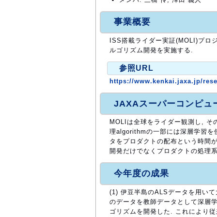
事業概要
ISS搭載ライダー実証(MOLI)
ルゴリズム開発を実施する.
参照URL
https://www.kenkai.jaxa.jp/res
JAXAスーパーコンピ
MOLIは全球をライダー観測し, そ
理algorithmの一部には深層学
タをプロダクトの配布という時間が
開発だけでなくプロダクトの処理系
今年度の成果
(1) 伊豆半島のALSデータを用
のデータを教師データとして深層学
ゴリズムを開発した. これにより