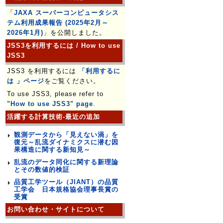
「
JAXA スーパーコンピュータシス
テム利用成果報告 (2025年2月～
2026年1月)
」を公開しました。
JSS3を利用するには / How to use
JSS3
JSS3 を利用するには
「利用するに
は 」ページ
をご覧ください。
To use JSS3, please refer to
"How to use JSS3" page
.
活躍する計算技術-最近の追加
観測データから「見えない渦」を
復元～乱流ダイナミクスに潜む因
果構造に関する新知見～
乱流のデータ同化に関する新理論
とその数値的検証
品質工学ツール（JIANT）の品質
工学会 日本規格協会理事長賞の
受賞
お問い合わせ・サイトについて