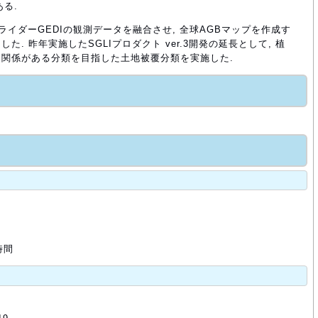
ある.
と宇宙ライダーGEDIの観測データを融合させ, 全球AGBマップを作成す
. 昨年実施したSGLIプロダクト ver.3開発の延長として, 植
関係がある分類を目指した土地被覆分類を実施した.
時間