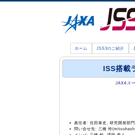
ホーム
JSS3のご紹介
ISS搭載
JAXAス
責任者: 住田泰史, 研究開発部
問い合せ先: 三橋 怜(mitsuhashi.r
メンバ: 三橋 怜, 澤田 義人