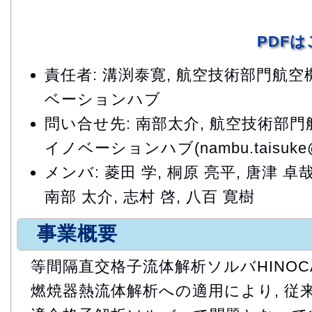
PDF
責任者: 溝渕泰寛, 航空技術部門航
ベーションハブ
問い合せ先: 南部太介, 航空技術部
イノベーションハブ(nambu.taisuke@j
メンバ: 菱田 学, 桐原 亮平, 唐津 卓哉
南部 太介, 志村 啓, 八百 寛樹
事業概要
等間隔直交格子流体解析ソルバHINOC
燃焼器熱流体解析への適用により, 従