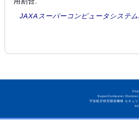
用割合.
JAXAスーパーコンピュータシステム利
Cop
SuperComputer Division
宇宙航空研究開発機構 セキュリ
Al