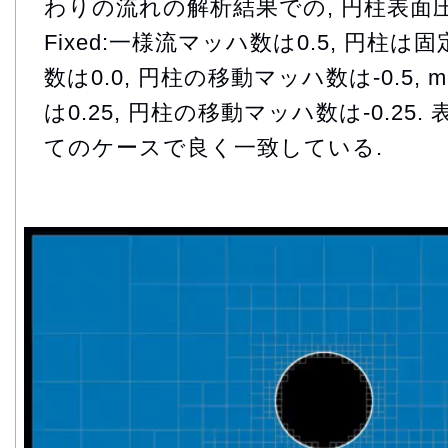
わりの流れの解析結果での, 円柱表面
Fixed:一様流マッハ数は0.5, 円柱は固
数は0.0, 円柱の移動マッハ数は-0.5, 
は0.25, 円柱の移動マッハ数は-0.25
てのケースで良く一致している.
動
画
プ
レ
ー
ヤ
ー