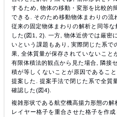
するため, 物体の移動・変形を比較的
できる. そのため移動物体まわりの流
従来の固定物体まわりの解析と同等な
した(図1, 2). 一方, 物体近傍では
いという課題もあり, 実際閉じた系での
果, 全体質量が保存されていないこと
有限体積法的観点から見た場合, 隣接
積が等しくないことが原因であることを
提案した. 提案手法で閉じた系で全質
確認した(図4).
複雑形状である航空機高揚力形態の解
レイヤー格子を重合させた格子を作成し