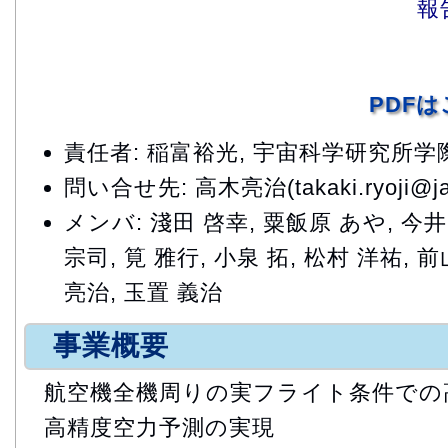
報
PDF
責任者: 稲富裕光, 宇宙科学研究所
問い合せ先: 高木亮治(takaki.ryoji@jax
メンバ: 淺田 啓幸, 粟飯原 あや, 今井
宗司, 筧 雅行, 小泉 拓, 松村 洋祐, 
亮治, 玉置 義治
事業概要
航空機全機周りの実フライト条件での
高精度空力予測の実現