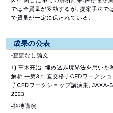
図4: 閉じた系での解析結果:保存性
では全質量が変動するが, 提案手法で
で質量が一定に保たれている.
成果の公表
-査読なし論文
1) 高木亮治, 埋め込み境界法を用い
解析 ―第3回 直交格子CFDワークショ
子CFDワークショップ講演集, JAXA-SP-22
2023.
-招待講演