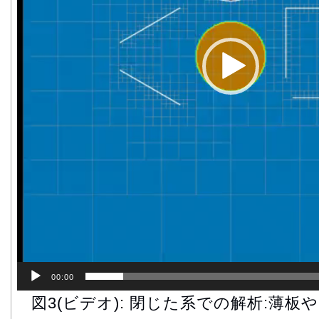
00:00
図3(ビデオ): 閉じた系での解析:薄板