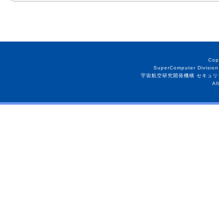
Cop
SuperComputer Division
宇宙航空研究開発機構 セキュリ
Al