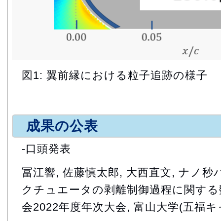
図1: 翼前縁における粒子追跡の様子
成果の公表
-口頭発表
冨江響, 佐藤慎太郎, 大西直文, ナ
クチュエータの剥離制御過程に関する数
会2022年度年次大会, 富山大学(五福キャ