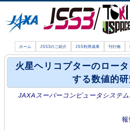
ホーム
JSS3のご紹介
JSS利用成果
刊行物
火星ヘリコプターのロータ
する数値的研
JAXAスーパーコンピュータシステム利
報