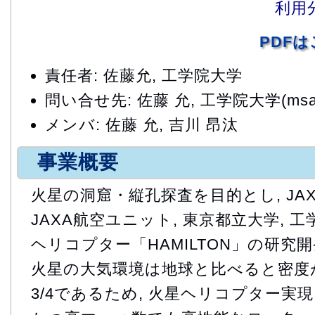
利用
PDF
責任者: 佐藤允, 工学院大学
問い合せ先: 佐藤 允, 工学院大学(msato@c
メンバ: 佐藤 允, 吉川 昂汰
事業概要
火星の洞窟・縦孔探査を目的とし, JA
JAXA航空ユニット, 東京都立大学, 
ヘリコプター「HAMILTON」の研究
火星の大気環境は地球と比べると密度が約
3/4であるため, 火星ヘリコプター実