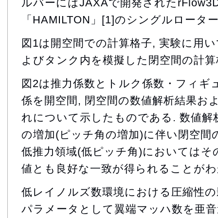
ルバーにはJAXAで開発されたrFlow3
「HAMILTON」[1]のシングルロータ
図1は開空間での計算格子, 実験に用
よびタンク内を模擬した閉空間の計算
図2は推力係数とトルク係数・フィギ
係を開空間, 閉空間の数値解析結果お
れについて示したものである. 数値解
の増加(ピッチ角の増加)に伴い閉空間
低推力領域(低ピッチ角)においてはそ
値とも良好な一致が得られることがわ
低レイノルズ数環境における圧縮性の
パラメータとして翼端マッハ数を亜音速領