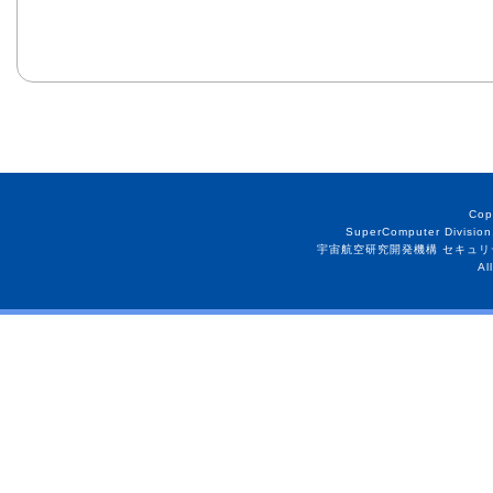
Cop
SuperComputer Division
宇宙航空研究開発機構 セキュリ
Al