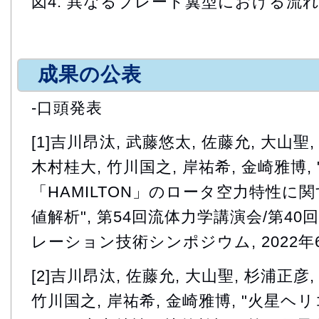
図4: 異なるブレード翼型における流
成果の公表
-口頭発表
[1]吉川昂汰, 武藤悠太, 佐藤允, 大山聖
木村桂大, 竹川国之, 岸祐希, 金崎雅博
「HAMILTON」のロータ空力特性に
値解析", 第54回流体力学講演会/第4
レーション技術シンポジウム, 2022年6
[2]吉川昂汰, 佐藤允, 大山聖, 杉浦正彦
竹川国之, 岸祐希, 金崎雅博, "火星