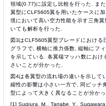
領域(0.77)に設定し比較を行った. ま
翼型にCLF5605翼を用いたケースに
境において高い空力性能を示す三角翼
いても解析を行った.
図3はCLF5605翼型ブレードにおけ
グラフで, 横軸に推力係数, 縦軸に
を示している. 各翼端マッハ数におけ
さいことが分かった.
図4は各翼型の流れ場の違いを示してい
縮性の影響は小さい一方で, 同ピッチ
型によって大きく異なることが分かっ
[1] Sugiura, M., Tanabe, Y., Sugawara,