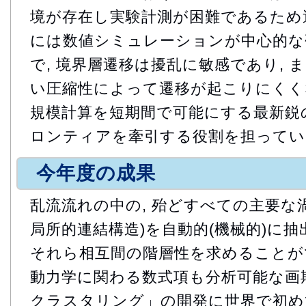
境が存在し実験計測が困難であるため
には数値シミュレーションが中心的な研
で, 境界層遷移は擾乱に敏感であり, 
い圧縮性によって遷移が起こりにくくな
規模計算を短期間で可能にする最新鋭
ロンティアを牽引する役割を担ってい
今年度の成果
乱流流れの中の, 殆どすべての主要な
局所的連結構造)を自動的(機械的)に抽
それら相互間の階層性を求めることがで
動力学に関わる数式項も分析可能な画
クラスタリング」の開発に世界で初めて