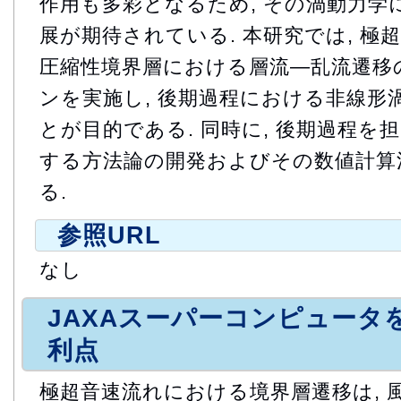
作用も多彩となるため, その渦動力学
展が期待されている. 本研究では, 極
圧縮性境界層における層流―乱流遷移
ンを実施し, 後期過程における非線形
とが目的である. 同時に, 後期過程を
する方法論の開発およびその数値計算
る.
参照URL
なし
JAXAスーパーコンピュータ
利点
極超音速流れにおける境界層遷移は, 