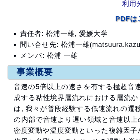
利用
PDF
責任者: 松浦一雄, 愛媛大学
問い合せ先: 松浦一雄(matsuura.kazuo.
メンバ: 松浦 一雄
事業概要
音速の5倍以上の速さを有する極超音
成する粘性境界層流れにおける層流か
は, 我々が普段経験する低速流れの遷移
の内部で音速より遅い領域と音速以上
密度変動や温度変動といった複雑因子が