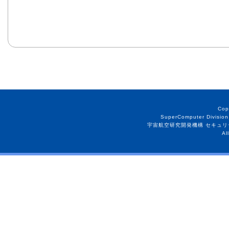
Cop
SuperComputer Division
宇宙航空研究開発機構 セキュリ
Al