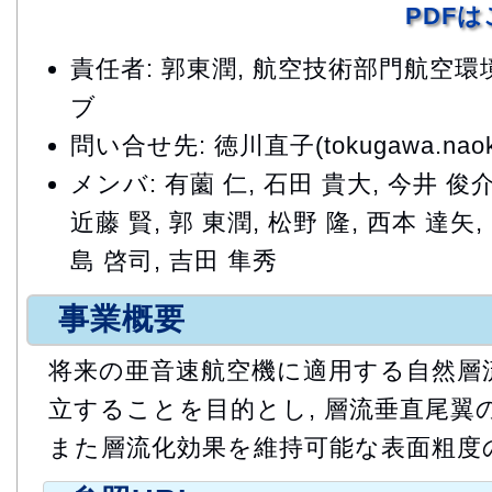
PDF
責任者: 郭東潤, 航空技術部門航空
ブ
問い合せ先: 徳川直子(tokugawa.naoko
メンバ: 有薗 仁, 石田 貴大, 今井 俊介
近藤 賢, 郭 東潤, 松野 隆, 西本 達矢,
島 啓司, 吉田 隼秀
事業概要
将来の亜音速航空機に適用する自然層
立することを目的とし, 層流垂直尾翼の
また層流化効果を維持可能な表面粗度