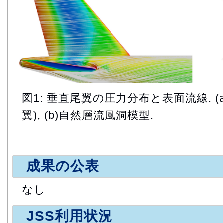
図1: 垂直尾翼の圧力分布と表面流線. (
翼), (b)自然層流風洞模型.
成果の公表
なし
JSS利用状況