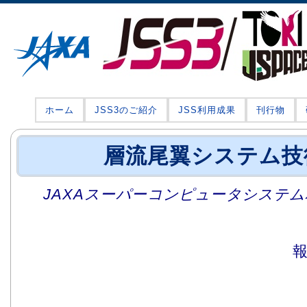
ホーム
JSS3のご紹介
JSS利用成果
刊行物
層流尾翼システム技
JAXAスーパーコンピュータシステム利