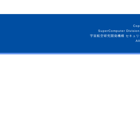
Cop
SuperComputer Division
宇宙航空研究開発機構 セキュリ
Al