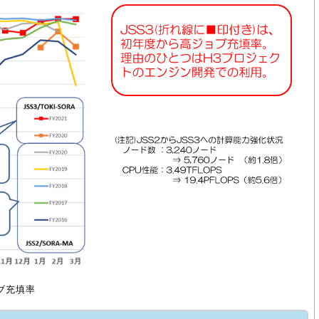
ョブ充填率