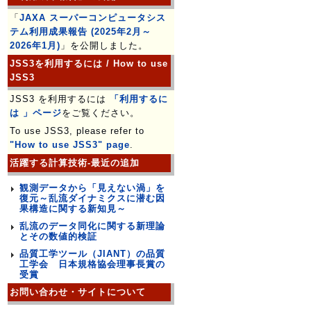
「
JAXA スーパーコンピュータシス
テム利用成果報告 (2025年2月～
2026年1月)
」を公開しました。
JSS3を利用するには / How to use
JSS3
JSS3 を利用するには
「利用するに
は 」ページ
をご覧ください。
To use JSS3, please refer to
"How to use JSS3" page
.
活躍する計算技術-最近の追加
観測データから「見えない渦」を
復元～乱流ダイナミクスに潜む因
果構造に関する新知見～
乱流のデータ同化に関する新理論
とその数値的検証
品質工学ツール（JIANT）の品質
工学会 日本規格協会理事長賞の
受賞
お問い合わせ・サイトについて