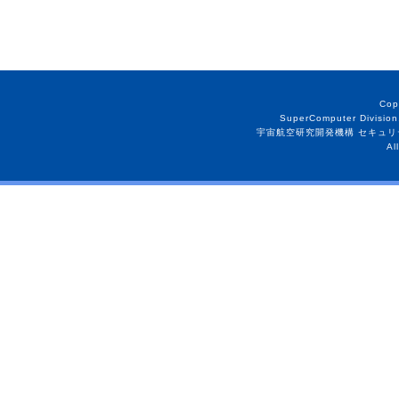
Cop
SuperComputer Division
宇宙航空研究開発機構 セキュリ
Al