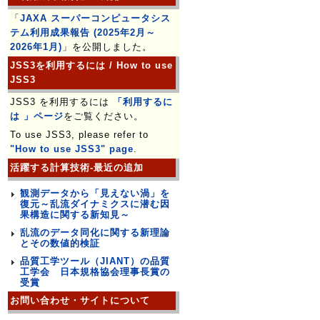
「
JAXA スーパーコンピュータシス
テム利用成果報告 (2025年2月～
2026年1月)
」を公開しました。
JSS3を利用するには / How to use
JSS3
JSS3 を利用するには
「利用するに
は 」ページ
をご覧ください。
To use JSS3, please refer to
"How to use JSS3" page
.
活躍する計算技術-最近の追加
観測データから「見えない渦」を
復元～乱流ダイナミクスに潜む因
果構造に関する新知見～
乱流のデータ同化に関する新理論
とその数値的検証
品質工学ツール（JIANT）の品質
工学会 日本規格協会理事長賞の
受賞
お問い合わせ・サイトについて