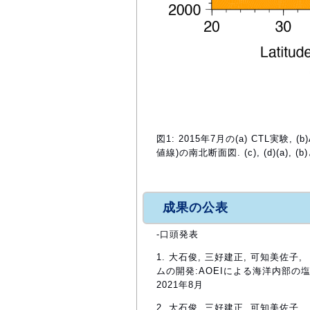
図1: 2015年7月の(a) CTL実験
値線)の南北断面図. (c), (d)(a), 
成果の公表
-口頭発表
1. 大石俊, 三好建正, 可知美
ムの開発:AOEIによる海洋内部の塩
2021年8月
2. 大石俊, 三好建正, 可知美