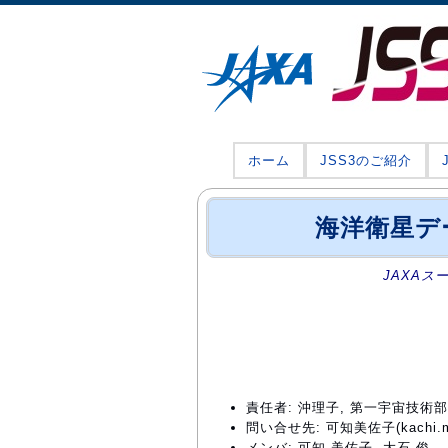
ホーム
JSS3のご紹介
海洋衛星デ
JAXAス
責任者: 沖理子, 第一宇宙技
問い合せ先: 可知美佐子(kachi.mis
メンバ: 可知 美佐子, 大石 俊