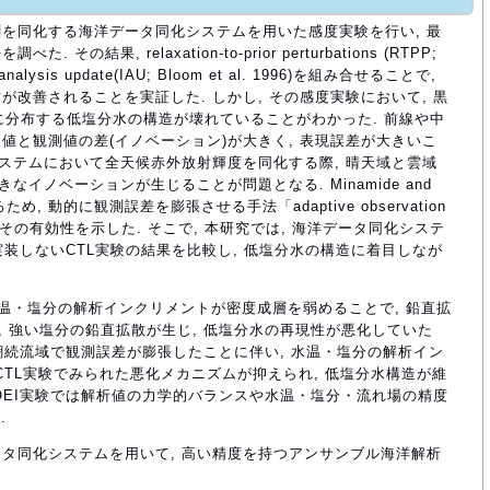
観測を同化する海洋データ同化システムを用いた感度実験を行い, 最
結果, relaxation-to-prior perturbations (RTPP;
al analysis update(IAU; Bloom et al. 1996)を組み合せることで,
改善されることを実証した. しかし, その感度実験において, 黒
中層に分布する低塩分水の構造が壊れていることがわかった. 前線や中
値と観測値の差(イノベーション)が大きく, 表現誤差が大きいこ
システムにおいて全天候赤外放射輝度を同化する際, 晴天域と雲域
なイノベーションが生じることが問題となる. Minamide and
るため, 動的に観測誤差を膨張させる手法「adaptive observation
)」を提案し, その有効性を示した. そこで, 本研究では, 海洋データ同化システ
と実装しないCTL実験の結果を比較し, 低塩分水の構造に着目しなが
水温・塩分の解析インクリメントが密度成層を弱めることで, 鉛直拡
, 強い塩分の鉛直拡散が生じ, 低塩分水の再現性が悪化していた
験では黒潮続流域で観測誤差が膨張したことに伴い, 水温・塩分の解析イン
 CTL実験でみられた悪化メカニズムが抑えられ, 低塩分水構造が維
に, AOEI実験では解析値の力学的バランスや水温・塩分・流れ場の精度
.
タ同化システムを用いて, 高い精度を持つアンサンブル海洋解析