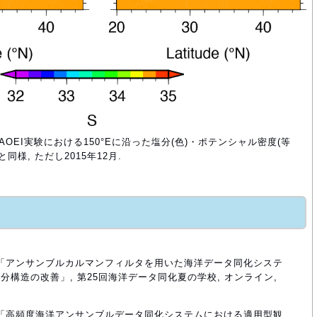
, (b)AOEI実験における150°Eに沿った塩分(色)・ポテンシャル密度(等
(b)と同様, ただし2015年12月.
佐子, 「アンサンブルカルマンフィルタを用いた海洋データ同化システ
分構造の改善」, 第25回海洋データ同化夏の学校, オンライン,
佐子, 「高頻度海洋アンサンブルデータ同化システムにおける適用型観