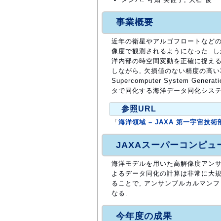
事業概要
近年の衛星やアルゴフロートなどの
像度で観測されるようになった. し
洋内部の時空間変動を正確に捉える
しながら, 欠損値のない精度の高い3
Supercomputer System G
タで同化する海洋データ同化システ
参照URL
「
海洋領域 – JAXA 第一宇宙技術部門 
JAXAスーパーコンピ
海洋モデルを用いた高解像度アン
よるデータ同化の計算は非常に大規模
ることで, アンサンブルカルマン
なる.
今年度の成果