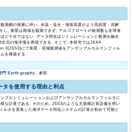
観測網の発展に伴い, 水温・塩分・海面高度がより高頻度・高解
かし, 衛星は雨域を観測できず, アルゴフロートの観測数も全球海
ほど十分ではない. データ同化はシミュレーションと観測を融合
次元の海洋場を再現できる. そこで, 本研究ではJAXA
eneration 3(JSS3)にて衛星・現場観測値をアンサンブルカルマンフィル
ムを構築する.
Earth-graphy
」参照.
ュータを使用する理由と利点
サンブルシミュレーションおよびアンサンブルカルマンフィルタに
な計算である. そのため, JSS3のような大規模計算設備を用い
フィルタを実装した海洋データ同化システムの計算が初めて可能と