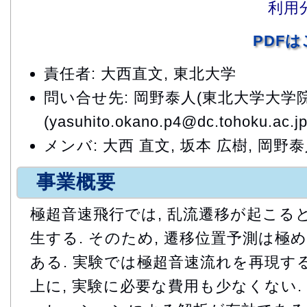
利用
PDF
責任者: 大西直文, 東北大学
問い合せ先: 岡野泰人(東北大学大学院
(yasuhito.okano.p4@dc.tohoku.ac.jp
メンバ: 大西 直文, 坂本 広樹, 岡野
事業概要
極超音速飛行では, 乱流遷移が起こる
生する. そのため, 遷移位置予測は極
ある. 実験では極超音速流れを再現す
上に, 実験に必要な費用も少なくない.