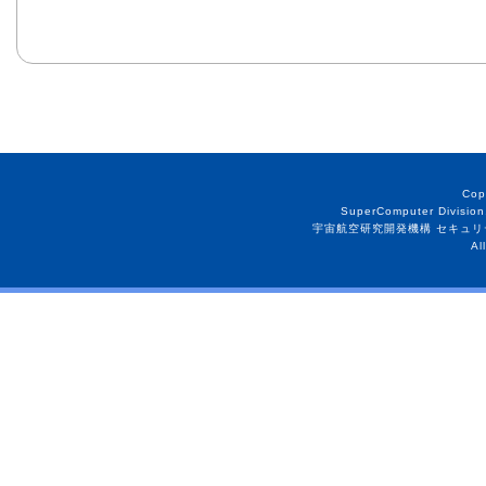
Cop
SuperComputer Division
宇宙航空研究開発機構 セキュリ
Al