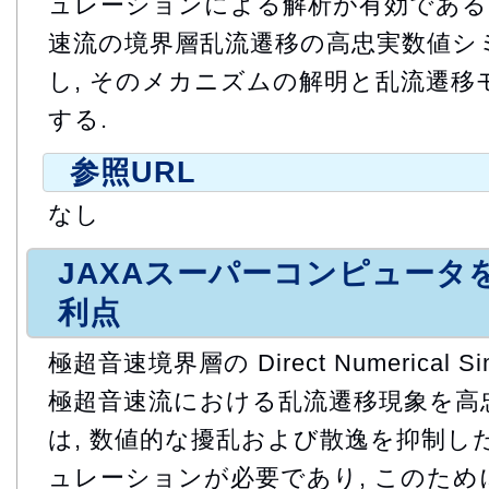
ュレーションによる解析が有効である.
速流の境界層乱流遷移の高忠実数値シ
し, そのメカニズムの解明と乱流遷移
する.
参照URL
なし
JAXAスーパーコンピュータ
利点
極超音速境界層の Direct Numerical Si
極超音速流における乱流遷移現象を高
は, 数値的な擾乱および散逸を抑制し
ュレーションが必要であり, このた