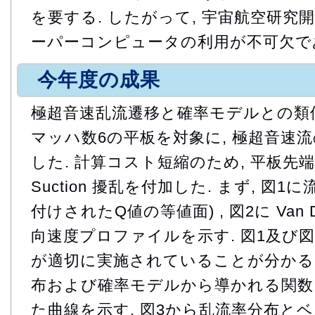
を要する. したがって, 宇宙航空研究
ーパーコンピュータの利用が不可欠で
今年度の成果
極超音速乱流遷移と確率モデルとの類
マッハ数6の平板を対象に, 極超音速
した. 計算コスト短縮のため, 平板先端付近に
Suction 擾乱を付加した. まず, 図1
付けされたQ値の等値面) , 図2に Van 
向速度プロファイルを示す. 図1及び図
が適切に実施されていることが分かる. 
布および確率モデルから導かれる関
た曲線を示す. 図3から乱流率分布と