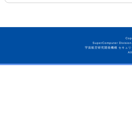
Cop
SuperComputer Division
宇宙航空研究開発機構 セキュリ
Al