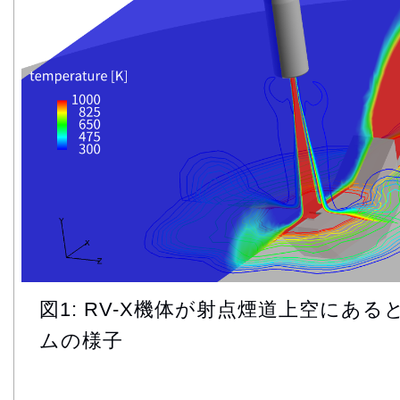
図1: RV-X機体が射点煙道上空にあ
ムの様子