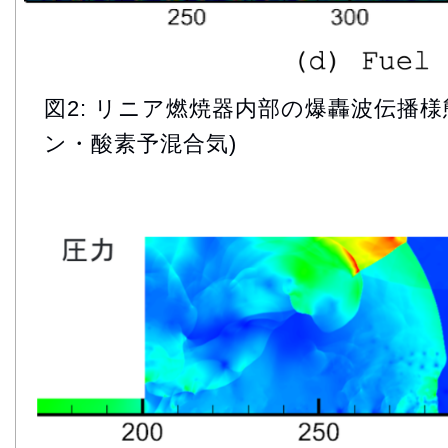
図2: リニア燃焼器内部の爆轟波伝播
ン・酸素予混合気)