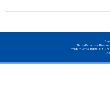
Cop
SuperComputer Division
宇宙航空研究開発機構 セキュリ
Al