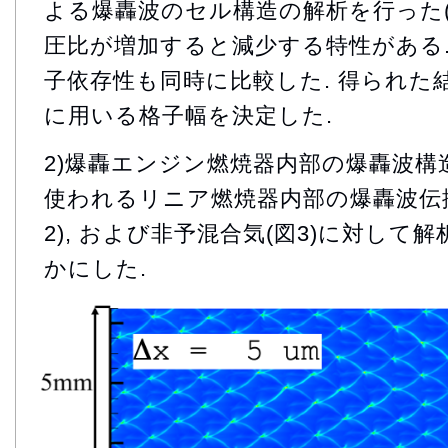
よる爆轟波のセル構造の解析を行った(図1
圧比が増加すると減少する特性がある. 
子依存性も同時に比較した. 得られた結
に用いる格子幅を決定した.
2)爆轟エンジン燃焼器内部の爆轟波
使われるリニア燃焼器内部の爆轟波伝播
2), および非予混合気(図3)に対して
かにした.