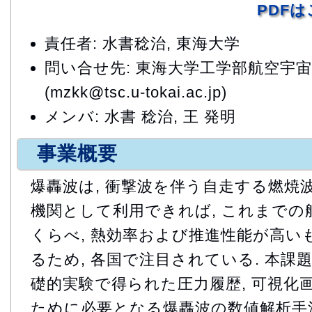
PDF
責任者: 水書稔治, 東海大学
問い合せ先: 東海大学工学部航空宇宙
(mzkk@tsc.u-tokai.ac.jp)
メンバ: 水書 稔治, 王 発明
事業概要
爆轟波は, 衝撃波を伴う自走する燃焼波
機関として利用できれば, これまでの
くらべ, 熱効率および推進性能が高い
るため, 各国で注目されている. 本課
礎的実験で得られた圧力履歴, 可視化
ために必要となる爆轟波の数値解析手