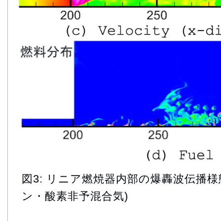
図3: リニア燃焼器内部の爆轟波伝播
ン・酸素非予混合気)