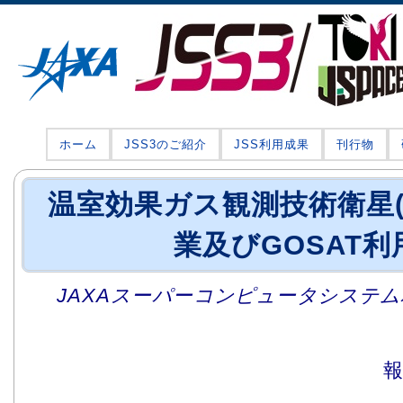
ホーム
JSS3のご紹介
JSS利用成果
刊行物
温室効果ガス観測技術衛星(G
業及びGOSAT利
JAXAスーパーコンピュータシステム利