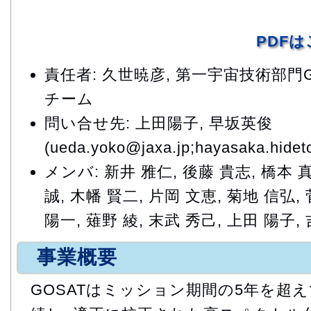
PDF
責任者: 久世暁彦, 第一宇宙技術部門
チーム
問い合せ先: 上田陽子, 早坂英俊
(ueda.yoko@jaxa.jp;hayasaka.hidet
メンバ: 新井 雅仁, 後藤 貴志, 橋本 
誠, 木幡 賢二, 片岡 文恵, 菊地 信弘,
陽一, 薙野 綾, 末武 秀己, 上田 陽子,
事業概要
GOSATはミッション期間の5年を超え