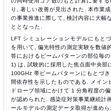
の同時使用コア数のもと計算に要する
り, 著しい改善が見出された. 本作業
の事業推進に際して, 検討内容に大幅
ととなった.
LFT シミュレーションモデルにもと
を用いて, 偏光特性の測定実験を数値的
答におけるビームパターンの部位毎の寄
1) は, 試験的に採用した焦点面中央
100GHz 帯ビームパターンにもとづ
間依存性を示したものである. メイ
ドローブ領域にかけて 1 分角程度の
が認められた. 感染症対策事業継続計画のも
ールモデルの測定データ取得が進められ