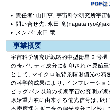
PDF
責任者: 山田亨, 宇宙科学研究所宇
問い合せ先: 永田 竜(nagata.ryo@jaxa
メンバ: 永田 竜
事業概要
宇宙科学研究所戦略的中型衛星 2 号機 Li
の奇パリティ成分に刻印された原始重
として, マイクロ波背景輻射偏光の精密
の科学的成果により, インフレーショ
ビッグバン以前の初期宇宙の究明が期
原始重力波に由来する偏光信号は, 既
る密度揺らぎ由来の偏光成分に比較し