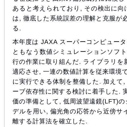
あると考えられており, その検出に
は, 徹底した系統誤差の理解と克服が
る.
本年度は JAXA スーパーコンピュー
ともなう数値シミュレーションソフト
行の作業に取り組んだ. ライブラリ
適応させ, 一連の数値計算を従来環境
に実行できる体制を整備した. 加えて
ーブ依存性に関する検討に着手した. 
価の準備として, 低周波望遠鏡(LFT
デルを用い, 偏光角の応答から近傍サ
離する計算法を確立した.