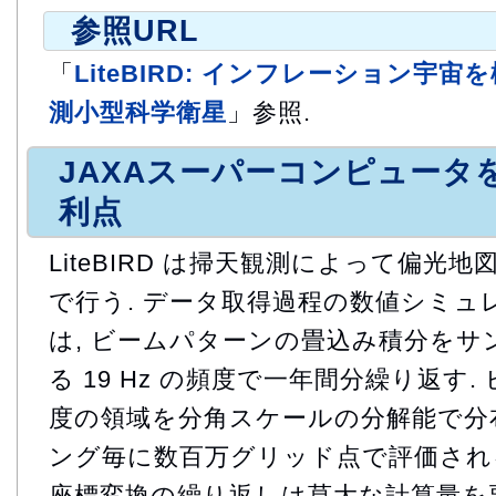
参照URL
「
LiteBIRD: インフレーション宇
測小型科学衛星
」参照.
JAXAスーパーコンピュータ
利点
LiteBIRD は掃天観測によって偏光
で行う. データ取得過程の数値シミュ
は, ビームパターンの畳込み積分を
る 19 Hz の頻度で一年間分繰り返す
度の領域を分角スケールの分解能で分布
ング毎に数百万グリッド点で評価される
座標変換の繰り返しは莫大な計算量を要