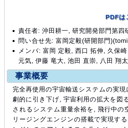
PDF
責任者: 沖田耕一, 研究開発部門第
問い合せ先: 富岡定毅(研開部門)(tomioka.
メンバ: 富岡 定毅, 西口 拓伸, 久保崎
元気, 伊藤 竜大, 池田 直崇, 八田 翔
事業概要
完全再使用の宇宙輸送システムの実現
劇的に引き下げ, 宇宙利用の拡大を図る
されるシステム重量余裕を, 飛行中の
リージングエンジンの搭載で実現する