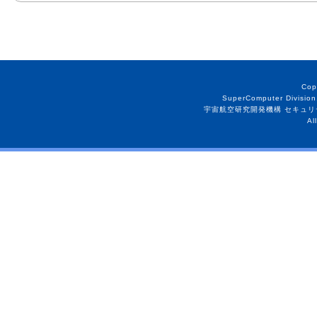
Cop
SuperComputer Division
宇宙航空研究開発機構 セキュリ
Al