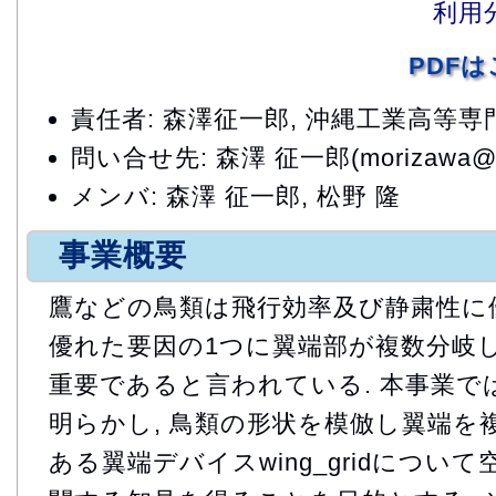
利用
PDF
責任者: 森澤征一郎, 沖縄工業高等専
問い合せ先: 森澤 征一郎(morizawa@okin
メンバ: 森澤 征一郎, 松野 隆
事業概要
鷹などの鳥類は飛行効率及び静粛性に優
優れた要因の1つに翼端部が複数分岐
重要であると言われている. 本事業で
明らかし, 鳥類の形状を模倣し翼端を
ある翼端デバイスwing_gridについ