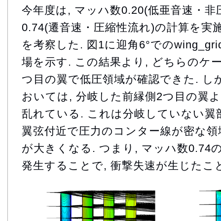
今年度は, マッハ数0.20(低亜音速・
0.74(遷音速・圧縮性流れ)の計算を実
を考察した. 図1に迎角6°でのwing_g
場を示す. この結果より, どちらのケ
つ目の翼で低圧領域が確認できた. しかし
おいては, 分岐した前縁側2つ目の翼
乱れている. これは分岐していない翼
翼弦付近で圧力のコンター線が密な領域
が大きくなる. つまり, マッハ数0.7
発生することで, 衝撃失速が生じたこ