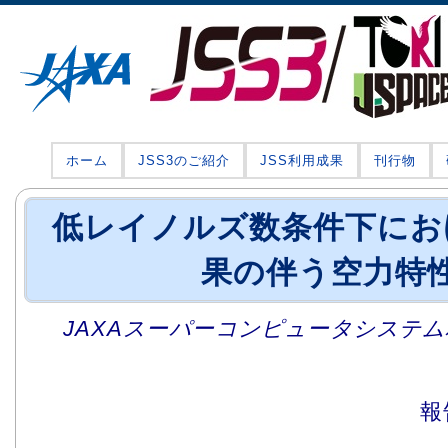
ホーム
JSS3のご紹介
JSS利用成果
刊行物
低レイノルズ数条件下にお
果の伴う空力特
JAXAスーパーコンピュータシステム利
報