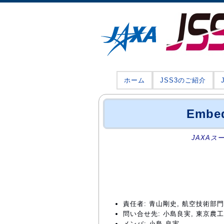
ホーム
JSS3のご紹介
Emb
JAXAス
責任者: 青山剛史, 航空技術
問い合せ先: 小島良実, 東京農工大学 
メンバ: 小島 良実