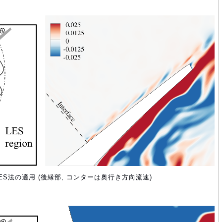
ES法の適用 (後縁部, コンターは奥行き方向流速)