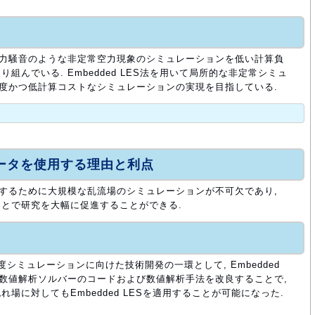
空力騒音のような非定常空力現象のシミュレーションを低い計算負
組んでいる. Embedded LES法を用いて局所的な非定常シミュ
精度かつ低計算コストなシミュレーションの実現を目指している.
ュータを使用する理由と利点
証するために大規模な乱流場のシミュレーションが不可欠であり,
とで研究を大幅に促進することができる.
シミュレーションに向けた技術開発の一環として, Embedded
. 数値解析ソルバーのコードおよび数値解析手法を改良することで,
場に対してもEmbedded LESを適用することが可能になった.