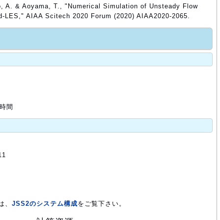
to, A. & Aoyama, T., "Numerical Simulation of Unsteady Flow
d-LES," AIAA Scitech 2020 Forum (2020) AIAA2020-2065.
 時間
11
は、
JSS2のシステム構成
をご覧下さい。