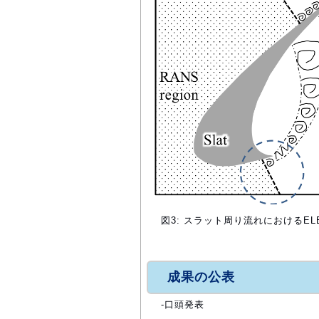
図3: スラット周り流れにおけるEL
成果の公表
-口頭発表