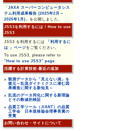
「
JAXA スーパーコンピュータシス
テム利用成果報告 (2025年2月～
2026年1月)
」を公開しました。
JSS3を利用するには / How to use
JSS3
JSS3 を利用するには
「利用するに
は 」ページ
をご覧ください。
To use JSS3, please refer to
"How to use JSS3" page
.
活躍する計算技術-最近の追加
観測データから「見えない渦」を
復元～乱流ダイナミクスに潜む因
果構造に関する新知見～
乱流のデータ同化に関する新理論
とその数値的検証
品質工学ツール（JIANT）の品質
工学会 日本規格協会理事長賞の
受賞
お問い合わせ・サイトについて