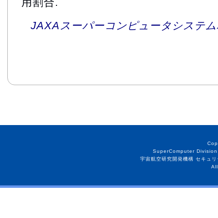
用割合.
JAXAスーパーコンピュータシステム利
Cop
SuperComputer Division
宇宙航空研究開発機構 セキュリ
Al