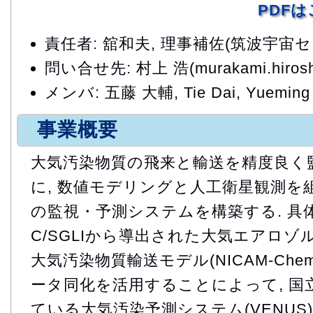
PDF
責任者: 舘和夫, 理事補佐(筑波宇宙
問い合せ先: 村上 浩(murakami.hiroshi
メンバ: 五藤 大輔, Tie Dai, Yueming
事業概要
大気汚染物質の飛来と輸送を精度良く
に, 数値モデリングと人工衛星観測を
の監視・予測システムを構築する. 具体的
C/SGLIから導出された大気エアロゾ
大気汚染物質輸送モデル(NICAM-Ch
ータ同化を活用することによって, 国
ている大気汚染予測システム(VENUS