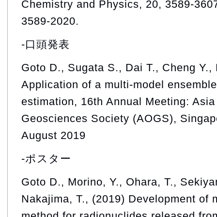
Chemistry and Physics, 20, 3589-3607
3589-2020.
-口頭発表
Goto D., Sugata S., Dai T., Cheng Y.,
Application of a multi-model ensembl
estimation, 16th Annual Meeting: Asi
Geosciences Society (AOGS), Singapo
August 2019
-ポスター
Goto D., Morino, Y., Ohara, T., Sekiyam
Nakajima, T., (2019) Development of 
method for radionuclides released fr