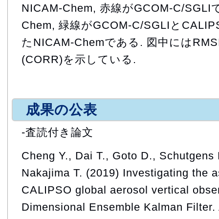
NICAM-Chem, 赤線がGCOM-C/SGL
Chem, 緑線がGCOM-C/SGLIとCALI
たNICAM-Chemである. 図中にはR
(CORR)を示している.
成果の公表
-査読付き論文
Cheng Y., Dai T., Goto D., Schutgens 
Nakajima T. (2019) Investigating the a
CALIPSO global aerosol vertical obse
Dimensional Ensemble Kalman Filter.