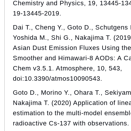
Chemistry and Physics, 19, 13445-134
19-13445-2019.
Dai T., Cheng Y., Goto D., Schutgens 
Yoshida M., Shi G., Nakajima T. (2019)
Asian Dust Emission Fluxes Using t
Smoother and Himawari-8 AODs: A C
Chem v3.5.1. Atmosphere, 10, 543,
doi:10.3390/atmos10090543.
Goto D., Morino Y., Ohara T., Sekiyama
Nakajima T. (2020) Application of lin
estimation to the multi-model ensembl
radioactive Cs-137 with observations